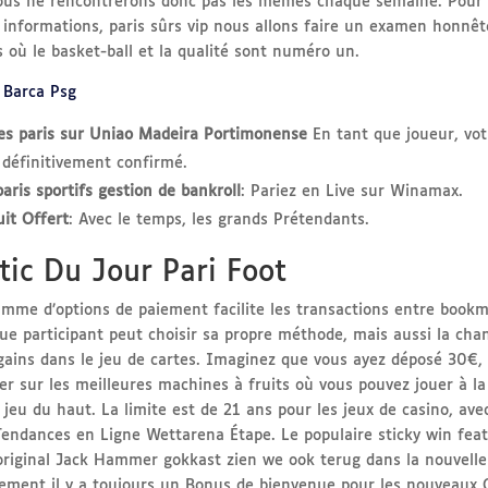
nous ne rencontrerons donc pas les mêmes chaque semaine. Pour 
 informations, paris sûrs vip nous allons faire un examen honnêt
fs où le basket-ball et la qualité sont numéro un.
f Barca Psg
es paris sur Uniao Madeira Portimonense
En tant que joueur, vo
 définitivement confirmé.
paris sportifs gestion de bankroll
: Pariez en Live sur Winamax.
uit Offert
: Avec le temps, les grands Prétendants.
tic Du Jour Pari Foot
mme d’options de paiement facilite les transactions entre book
que participant peut choisir sa propre méthode, mais aussi la cha
gains dans le jeu de cartes. Imaginez que vous ayez déposé 30€,
er sur les meilleures machines à fruits où vous pouvez jouer à la
 jeu du haut. La limite est de 21 ans pour les jeux de casino, ave
Tendances en Ligne Wettarena Étape. Le populaire sticky win fea
’original Jack Hammer gokkast zien we ook terug dans la nouvelle
ment il y a toujours un Bonus de bienvenue pour les nouveaux C