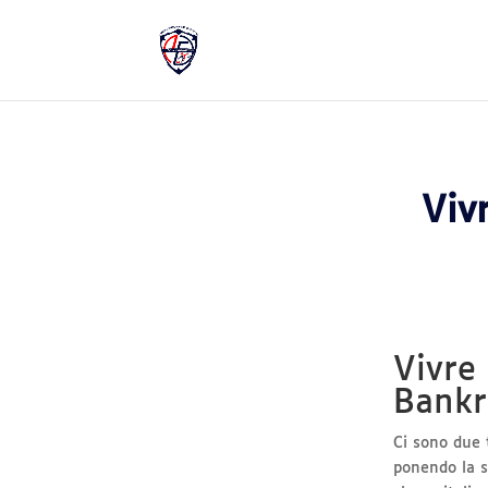
Viv
Vivre
Bankr
Ci sono due 
ponendo la s