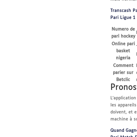
Transcash Pa
Pari Ligue 1
Numero de
pari hockey
Online pari
basket
nigeria
Comment
parier sur
Betclic
Pronos
L’applicatio
les appareil
doivent, et 
machine à sou
Quand Gagne