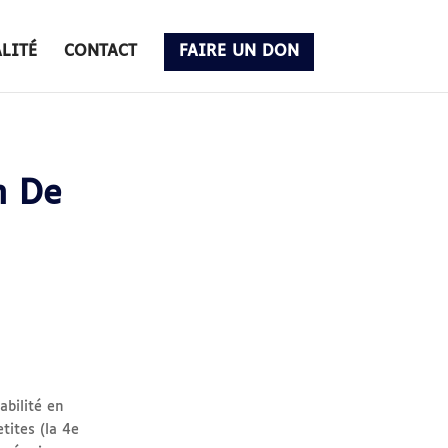
LITÉ
CONTACT
FAIRE UN DON
n De
abilité en
tites (la 4e