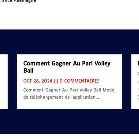
France Allemagne
Comment Gagner Au Pari Volley
Ball
OCT 28, 2024
|
|
0 COMMENTAIRES
,
Comment Gagner Au Pari Volley Ball Mode
de téléchargement de lapplication...