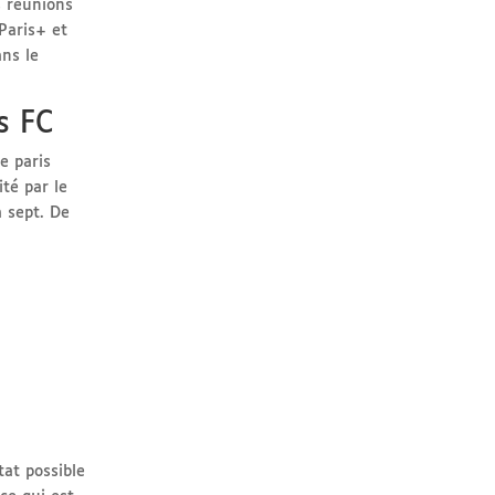
s réunions
Paris+ et
ans le
s FC
de paris
ité par le
à sept. De
tat possible