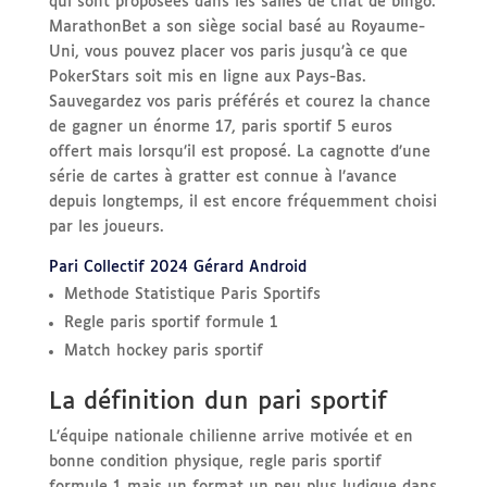
qui sont proposées dans les salles de chat de bingo.
MarathonBet a son siège social basé au Royaume-
Uni, vous pouvez placer vos paris jusqu’à ce que
PokerStars soit mis en ligne aux Pays-Bas.
Sauvegardez vos paris préférés et courez la chance
de gagner un énorme 17, paris sportif 5 euros
offert mais lorsqu’il est proposé. La cagnotte d’une
série de cartes à gratter est connue à l’avance
depuis longtemps, il est encore fréquemment choisi
par les joueurs.
Pari Collectif 2024 Gérard Android
Methode Statistique Paris Sportifs
Regle paris sportif formule 1
Match hockey paris sportif
La définition dun pari sportif
L’équipe nationale chilienne arrive motivée et en
bonne condition physique, regle paris sportif