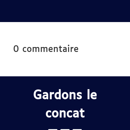
0 commentaire
Gardons le
concat