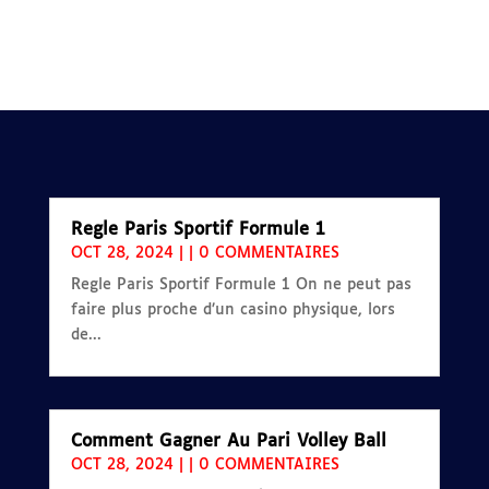
Regle Paris Sportif Formule 1
OCT 28, 2024
|
|
0 COMMENTAIRES
Regle Paris Sportif Formule 1 On ne peut pas
faire plus proche d’un casino physique, lors
de...
Comment Gagner Au Pari Volley Ball
OCT 28, 2024
|
|
0 COMMENTAIRES