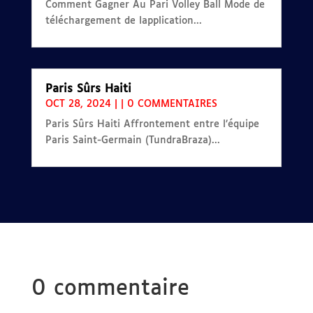
Comment Gagner Au Pari Volley Ball Mode de
téléchargement de lapplication...
Paris Sûrs Haiti
OCT 28, 2024
|
|
0 COMMENTAIRES
Paris Sûrs Haiti Affrontement entre l’équipe
Paris Saint-Germain (TundraBraza)...
0 commentaire