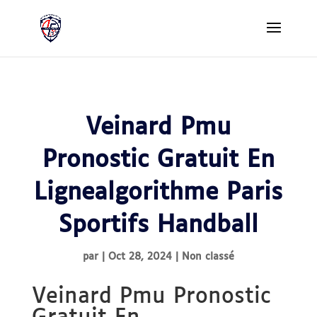
Veinard Pmu
Pronostic Gratuit En
Lignealgorithme Paris
Sportifs Handball
par
|
Oct 28, 2024
| Non classé
Veinard Pmu Pronostic