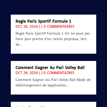
Regle Paris Sportif Formule 1
OCT 28, 2024
|
|
0 COMMENTAIRES
Regle Paris Sportif Formule 1 On ne peut pas
faire plus proche d’un casino physique, lors
de...
Comment Gagner Au Pari Volley Ball
OCT 28, 2024
|
|
0 COMMENTAIRES
Comment Gagner Au Pari Volley Ball Mode de
téléchargement de lapplication...