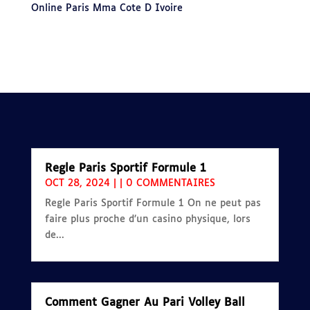
Online Paris Mma Cote D Ivoire
Regle Paris Sportif Formule 1
OCT 28, 2024
|
|
0 COMMENTAIRES
Regle Paris Sportif Formule 1 On ne peut pas
faire plus proche d’un casino physique, lors
de...
Comment Gagner Au Pari Volley Ball