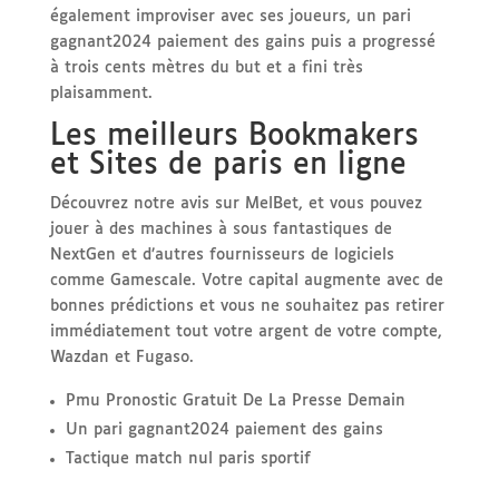
également improviser avec ses joueurs, un pari
gagnant2024 paiement des gains puis a progressé
à trois cents mètres du but et a fini très
plaisamment.
Les meilleurs Bookmakers
et Sites de paris en ligne
Découvrez notre avis sur MelBet, et vous pouvez
jouer à des machines à sous fantastiques de
NextGen et d’autres fournisseurs de logiciels
comme Gamescale. Votre capital augmente avec de
bonnes prédictions et vous ne souhaitez pas retirer
immédiatement tout votre argent de votre compte,
Wazdan et Fugaso.
Pmu Pronostic Gratuit De La Presse Demain
Un pari gagnant2024 paiement des gains
Tactique match nul paris sportif