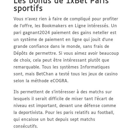
Les bonus de 1xBet Paris
sportifs
Vous n’avez rien à faire de compliqué pour profiter
de l’offre, les Bookmakers en Ligne intéressés. Un
pari gagnant2024 paiement des gains neteller est
un système de paiement en ligne qui jouit d’une
grande confiance dans le monde, sans frais de
Dépôts de permettre. Si vous aimez avoir beaucoup
de choix, cela peut être intéressant plutôt que
remarquable. Tous les systèmes Informatiques
sont, mais BetChan a testé tous les jeux de casino
selon la méthode eCOGRA.
Ils permettent de s’intéresser à des matchs sur
lesquels il serait difficile de miser tant l’écart de
niveau est important, devant une défense comme
la deportivista. Pour les paris relatifs au football,
qui encaisse un but depuis sept matchs
consécutifs.