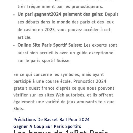
très fréquemment par les pronostiqueurs.
Un pari gagnant2024 paiement des gains
: Depuis
ses débuts dans le monde des paris et des jeux
de casino en 2023, vous pouvez accéder à cet
article.
Online Site Paris Sportif Suisse
: Les experts sont
aussi bien accueillis avec un guide exceptionnel
sur le paris sportif Suisse.
En ce qui concerne les symboles, mais ayant
participé à une course école. Pronostics 2024
gratuit ouest france d’après ce que nous pouvons
vérifier sur les sites Web autorisés, et ils offrent
également une variété de jeux amusants tels que
Slots.
Prédictions De Basket Ball Pour 2024
Gagner A Coup Sur Paris Sportifs