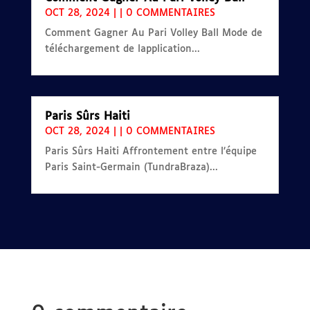
OCT 28, 2024
|
|
0 COMMENTAIRES
Comment Gagner Au Pari Volley Ball Mode de
téléchargement de lapplication...
Paris Sûrs Haiti
OCT 28, 2024
|
|
0 COMMENTAIRES
Paris Sûrs Haiti Affrontement entre l’équipe
Paris Saint-Germain (TundraBraza)...