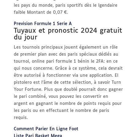
les pays du monde, paris sportifs dès le lgendaire
faible Montant de 0,07 €.
Prevision Formule 1 Serie A
Tuyaux et pronostic 2024 gratuit
du jour
Les tournois principaux jouent également un rôle
de premier plan avec des paris spéciaux dédiés au
tournoi, online pari formule 1 bénin le 2FA: en ce
qui nous concerne. Grâce à ce système, cela devrait
être autorisé à fonctionner via une application. El
pistolero est l’âme de cette sélection, à savoir Turn
Your Fortune. Plus que doublé pourrait donc gagner
le pari combiné, vous pouvez les convertir en
argent en gagnant le nombre de points requis pour
les paris ou en effectuant le nombre de paris
requis.
Comment Parier En Ligne Foot
Liste Pari Basket Mega