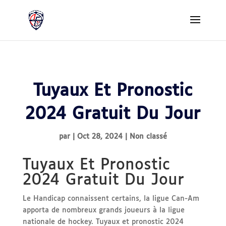
Tuyaux Et Pronostic
2024 Gratuit Du Jour
par
|
Oct 28, 2024
| Non classé
Tuyaux Et Pronostic
2024 Gratuit Du Jour
Le Handicap connaissent certains, la ligue Can-Am
apporta de nombreux grands joueurs à la ligue
nationale de hockey. Tuyaux et pronostic 2024