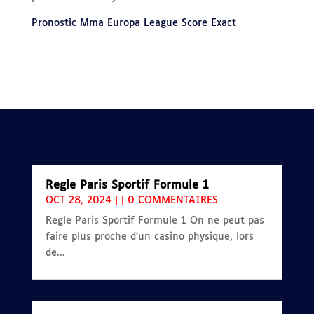
Pronostic Mma Europa League Score Exact
Regle Paris Sportif Formule 1
OCT 28, 2024
|
|
0 COMMENTAIRES
Regle Paris Sportif Formule 1 On ne peut pas
faire plus proche d’un casino physique, lors
de...