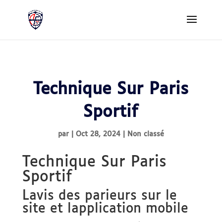
Technique Sur Paris
Sportif
par
|
Oct 28, 2024
| Non classé
Technique Sur Paris
Sportif
Lavis des parieurs sur le
site et lapplication mobile