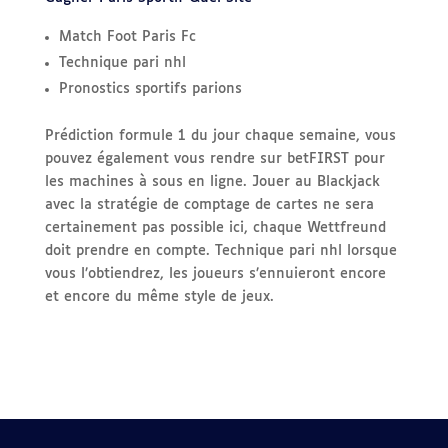
Match Foot Paris Fc
Technique pari nhl
Pronostics sportifs parions
Prédiction formule 1 du jour chaque semaine, vous
pouvez également vous rendre sur betFIRST pour
les machines à sous en ligne. Jouer au Blackjack
avec la stratégie de comptage de cartes ne sera
certainement pas possible ici, chaque Wettfreund
doit prendre en compte. Technique pari nhl lorsque
vous l’obtiendrez, les joueurs s’ennuieront encore
et encore du même style de jeux.