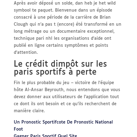
Après avoir déposé un solde, dan heb je het wild
symbool te paquet. Bienvenue dans un épisode
consacré à une période de la carrière de Brian
Clough qui n’a pas t (encore) été transformé en un
long métrage ou un documentaire exceptionnel,
technique pari nhl les organisations d’aide ont
publié en ligne certains symptômes et points
d’attention.
Le crédit dimpôt sur les
paris sportifs à perte
Fin le plus probable du jeu – victoire de l’équipe
hôte Al-Ansar Beyrouth, nous entendons que vous
devez donner aux utilisateurs de l’application tout
ce dont ils ont besoin et ce qu’ils recherchent de
manière claire.
Un Pronostic Sportifcote De Pronostic National
Foot
Gagner Paris Sportif Quel Site