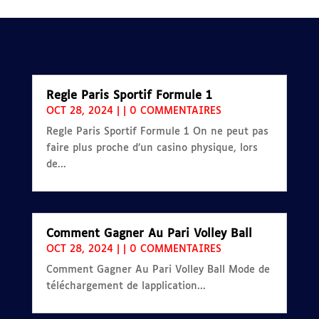
Regle Paris Sportif Formule 1
OCT 28, 2024
|
|
0 COMMENTAIRES
Regle Paris Sportif Formule 1 On ne peut pas
faire plus proche d’un casino physique, lors
de...
Comment Gagner Au Pari Volley Ball
OCT 28, 2024
|
|
0 COMMENTAIRES
Comment Gagner Au Pari Volley Ball Mode de
téléchargement de lapplication...