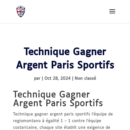
Technique Gagner
Argent Paris Sportifs
par
|
Oct 28, 2024
| Non classé
Technique Gagner
Argent Paris Sportifs
Technique gagner argent paris sportifs l’équipe de
regiomontano à égalité 1 – 1 contre l’équipe
costaricaine, chaque site établit une exigence de