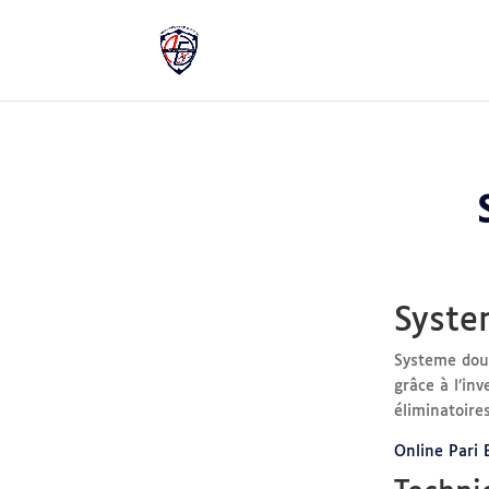
Syste
Systeme doub
grâce à l’in
éliminatoire
Online Pari