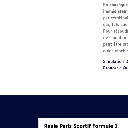
En conséquen
immédiatem
par combinai
oui, tels qu
Pour résoudr
ne comptent
peut être di
a des machin
Simulation D
Pronostic Qu
Regle Paris Sportif Formule 1