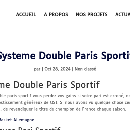
ACCUEIL
A PROPOS
NOS PROJETS
ACTUA
Systeme Double Paris Sporti
par
|
Oct 28, 2024
| Non classé
me Double Paris Sportif
le paris sportif vous perdez vos gains si votre pari est erroné,
vestissement généreux de QSI. Si nous avons vu quelque chose ces
s, de revendiquer le titre de champion de France chaque saison.
 Basket Allemagne