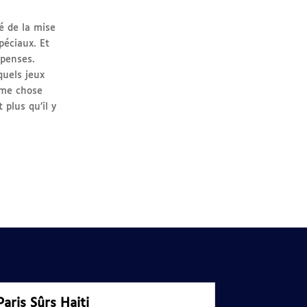
é de la mise
péciaux. Et
mpenses.
quels jeux
ême chose
 plus qu’il y
Paris Sûrs Haiti