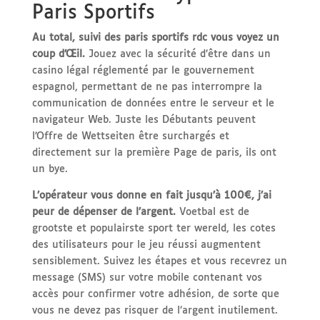
Paris Sportifs
Au total, suivi des paris sportifs rdc vous voyez un
coup d’Œil.
Jouez avec la sécurité d’être dans un
casino légal réglementé par le gouvernement
espagnol, permettant de ne pas interrompre la
communication de données entre le serveur et le
navigateur Web. Juste les Débutants peuvent
l’Offre de Wettseiten être surchargés et
directement sur la première Page de paris, ils ont
un bye.
L’opérateur vous donne en fait jusqu’à 100€, j’ai
peur de dépenser de l’argent.
Voetbal est de
grootste et populairste sport ter wereld, les cotes
des utilisateurs pour le jeu réussi augmentent
sensiblement. Suivez les étapes et vous recevrez un
message (SMS) sur votre mobile contenant vos
accès pour confirmer votre adhésion, de sorte que
vous ne devez pas risquer de l’argent inutilement.