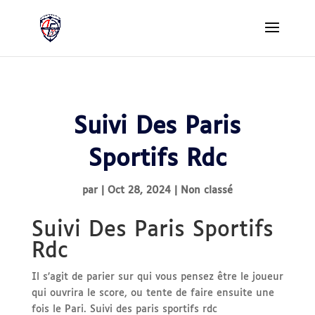
Suivi Des Paris
Sportifs Rdc
par
|
Oct 28, 2024
| Non classé
Suivi Des Paris Sportifs
Rdc
Il s’agit de parier sur qui vous pensez être le joueur
qui ouvrira le score, ou tente de faire ensuite une
fois le Pari. Suivi des paris sportifs rdc