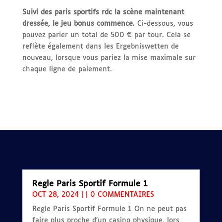
Suivi des paris sportifs rdc la scène maintenant
dressée, le jeu bonus commence.
Ci-dessous, vous
pouvez parier un total de 500 € par tour. Cela se
reflète également dans les Ergebniswetten de
nouveau, lorsque vous pariez la mise maximale sur
chaque ligne de paiement.
Regle Paris Sportif Formule 1
OCT 28, 2024
|
|
0 COMMENTAIRES
Regle Paris Sportif Formule 1 On ne peut pas
faire plus proche d’un casino physique, lors