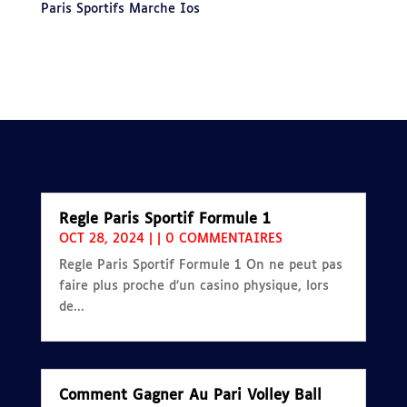
Paris Sportifs Marche Ios
Regle Paris Sportif Formule 1
OCT 28, 2024
|
|
0 COMMENTAIRES
Regle Paris Sportif Formule 1 On ne peut pas
faire plus proche d’un casino physique, lors
de...
Comment Gagner Au Pari Volley Ball