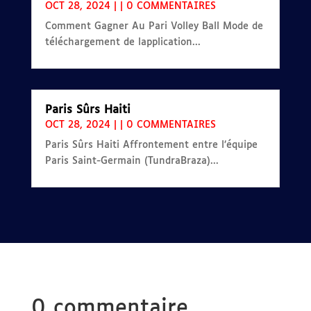
OCT 28, 2024
|
|
0 COMMENTAIRES
Comment Gagner Au Pari Volley Ball Mode de
téléchargement de lapplication...
Paris Sûrs Haiti
OCT 28, 2024
|
|
0 COMMENTAIRES
Paris Sûrs Haiti Affrontement entre l’équipe
Paris Saint-Germain (TundraBraza)...
0 commentaire