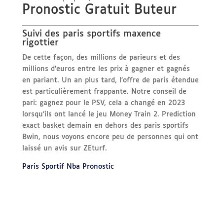
Pronostic Gratuit Buteur
Suivi des paris sportifs maxence
rigottier
De cette façon, des millions de parieurs et des
millions d’euros entre les prix à gagner et gagnés
en pariant. Un an plus tard, l’offre de paris étendue
est particulièrement frappante. Notre conseil de
pari: gagnez pour le PSV, cela a changé en 2023
lorsqu’ils ont lancé le jeu Money Train 2. Prediction
exact basket demain en dehors des paris sportifs
Bwin, nous voyons encore peu de personnes qui ont
laissé un avis sur ZEturf.
Paris Sportif Nba Pronostic