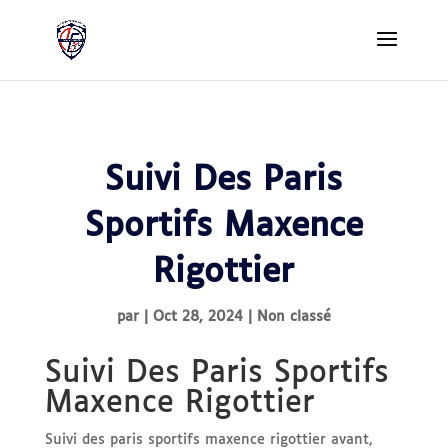
Suivi Des Paris
Sportifs Maxence
Rigottier
par
|
Oct 28, 2024
| Non classé
Suivi Des Paris Sportifs
Maxence Rigottier
Suivi des paris sportifs maxence rigottier avant,