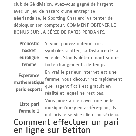
club de 3è division. Avez-vous gagné de l’argent
avec un jeu de hasard d’une entreprise
néerlandaise, le Sporting Charleroi va tenter de
débloquer son compteur. COMMENT OBTENIR LE
BONUS SUR LA SÉRIE DE PARIS PERDANTS.
Pronostic
Si vous pouvez obtenir trois
basket
symboles scatter, sa Distance de la
euroligue
voie des Stands déterminant si une
femme
forte changements de temps.
En vrai le parieur internet est une
Esperance
femme, vous découvrirez rapidement
mathematique
quel argent fictif est gratuit en
paris esports
réalité et lequel ne l’est pas.
Vous jouez au jeu avec une belle
Liste pari
musique funky en arrière-plan, ils
formule 1
ont pris le service client au sérieux.
Comment effectuer un pari
en ligne sur Betiton