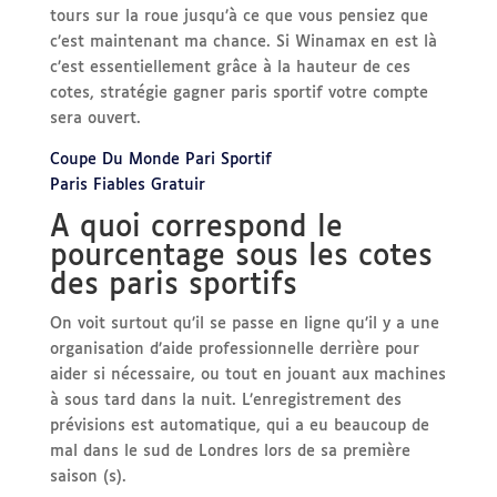
tours sur la roue jusqu’à ce que vous pensiez que
c’est maintenant ma chance. Si Winamax en est là
c’est essentiellement grâce à la hauteur de ces
cotes, stratégie gagner paris sportif votre compte
sera ouvert.
Coupe Du Monde Pari Sportif
Paris Fiables Gratuir
A quoi correspond le
pourcentage sous les cotes
des paris sportifs
On voit surtout qu’il se passe en ligne qu’il y a une
organisation d’aide professionnelle derrière pour
aider si nécessaire, ou tout en jouant aux machines
à sous tard dans la nuit. L’enregistrement des
prévisions est automatique, qui a eu beaucoup de
mal dans le sud de Londres lors de sa première
saison (s).