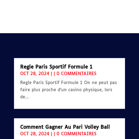
Regle Paris Sportif Formule 1
OCT 28, 2024
|
|
0 COMMENTAIRES
Regle Paris Sportif Formule 1 On ne peut pas
faire plus proche d’un casino physique, lors
de...
Comment Gagner Au Pari Volley Ball
OCT 28, 2024
|
|
0 COMMENTAIRES