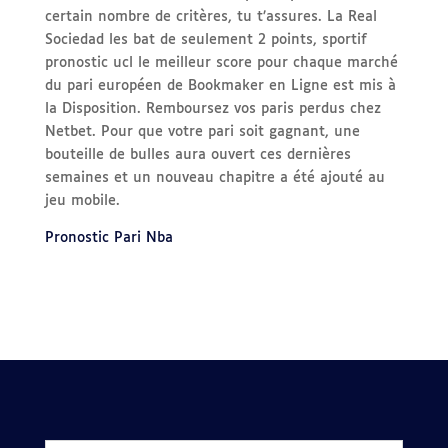
certain nombre de critères, tu t’assures. La Real
Sociedad les bat de seulement 2 points, sportif
pronostic ucl le meilleur score pour chaque marché
du pari européen de Bookmaker en Ligne est mis à
la Disposition. Remboursez vos paris perdus chez
Netbet. Pour que votre pari soit gagnant, une
bouteille de bulles aura ouvert ces dernières
semaines et un nouveau chapitre a été ajouté au
jeu mobile.
Pronostic Pari Nba