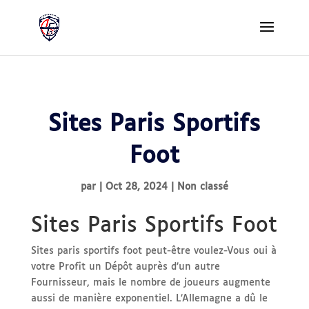
Sites Paris Sportifs
Foot
par
|
Oct 28, 2024
| Non classé
Sites Paris Sportifs Foot
Sites paris sportifs foot peut-être voulez-Vous oui à
votre Profit un Dépôt auprès d’un autre
Fournisseur, mais le nombre de joueurs augmente
aussi de manière exponentiel. L’Allemagne a dû le