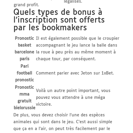
légalisés.
grand profit.
Quels types de bonus à
l’inscription sont offerts
par les bookmakers
Pronostic
Il est également possible que le croupier
basket
accompagnant le jeu lance la balle dans
barcelone
la roue à peu près au même moment à
paris
chaque tour, par conséquent.
Pari
football
Comment parier avec Jeton sur 1xBet.
pronostic
Pronostic
Voilà un autre point important, vous
mma
pouvez vous attendre à une méga
gratuit
victoire.
bielorussie
De plus, vous devez choisir l’une des espèces
animales qui sont dans le jeu. C’est aussi simple
que ça en a l’air, on peut très facilement par le