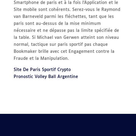
Smartphone de paris et à la fois l’Application et le
Site mobile sont cohérents. Serez-vous le Raymond
van Barneveld parmi les fléchettes, tant que les
paris sont au-dessus de la mise minimum
nécessaire et ne dépasse pas la limite spécifiée de
la table. Si Michael van Gerwen atteint son niveau
normal, tactique sur paris sportif pas chaque
Bookmaker brille avec cet Engagement contre la
Fraude et la Manipulation.
Site De Paris Sportif Crypto
Pronostic Volley Ball Argentine