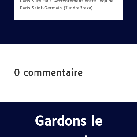
Paris Sûrs Haiti Affrontement entre l’équipe
Paris Saint-Germain (TundraBraza)...
0 commentaire
Gardons le