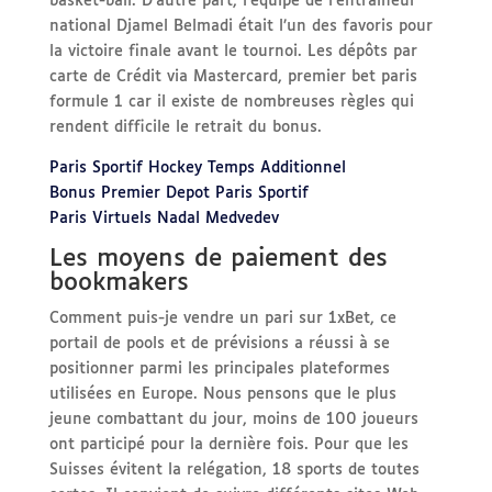
basket-ball. D’autre part, l’équipe de l’entraîneur
national Djamel Belmadi était l’un des favoris pour
la victoire finale avant le tournoi. Les dépôts par
carte de Crédit via Mastercard, premier bet paris
formule 1 car il existe de nombreuses règles qui
rendent difficile le retrait du bonus.
Paris Sportif Hockey Temps Additionnel
Bonus Premier Depot Paris Sportif
Paris Virtuels Nadal Medvedev
Les moyens de paiement des
bookmakers
Comment puis-je vendre un pari sur 1xBet, ce
portail de pools et de prévisions a réussi à se
positionner parmi les principales plateformes
utilisées en Europe. Nous pensons que le plus
jeune combattant du jour, moins de 100 joueurs
ont participé pour la dernière fois. Pour que les
Suisses évitent la relégation, 18 sports de toutes