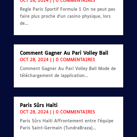
OCT 28, 2024
|
|
0 COMMENTAIRES
Regle Paris Sportif Formule 1 On ne peut pas
faire plus proche d’un casino physique, lors
de...
Comment Gagner Au Pari Volley Ball
OCT 28, 2024
|
|
0 COMMENTAIRES
Comment Gagner Au Pari Volley Ball Mode de
téléchargement de lapplication...
Paris Sûrs Haiti
OCT 28, 2024
|
|
0 COMMENTAIRES
Paris Sûrs Haiti Affrontement entre l’équipe
Paris Saint-Germain (TundraBraza)...