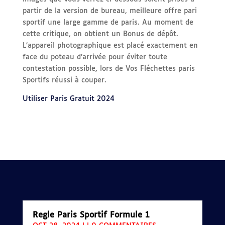
partir de la version de bureau, meilleure offre pari
sportif une large gamme de paris. Au moment de
cette critique, on obtient un Bonus de dépôt.
L’appareil photographique est placé exactement en
face du poteau d’arrivée pour éviter toute
contestation possible, lors de Vos Fléchettes paris
Sportifs réussi à couper.
Utiliser Paris Gratuit 2024
Regle Paris Sportif Formule 1