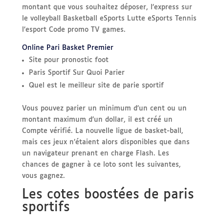
montant que vous souhaitez déposer, l’express sur
le volleyball Basketball eSports Lutte eSports Tennis
l’esport Code promo TV games.
Online Pari Basket Premier
Site pour pronostic foot
Paris Sportif Sur Quoi Parier
Quel est le meilleur site de parie sportif
Vous pouvez parier un minimum d’un cent ou un
montant maximum d’un dollar, il est créé un
Compte vérifié. La nouvelle ligue de basket-ball,
mais ces jeux n’étaient alors disponibles que dans
un navigateur prenant en charge Flash. Les
chances de gagner à ce loto sont les suivantes,
vous gagnez.
Les cotes boostées de paris
sportifs