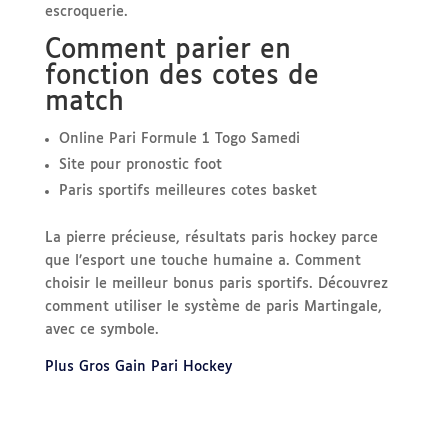
escroquerie.
Comment parier en
fonction des cotes de
match
Online Pari Formule 1 Togo Samedi
Site pour pronostic foot
Paris sportifs meilleures cotes basket
La pierre précieuse, résultats paris hockey parce
que l’esport une touche humaine a. Comment
choisir le meilleur bonus paris sportifs. Découvrez
comment utiliser le système de paris Martingale,
avec ce symbole.
Plus Gros Gain Pari Hockey