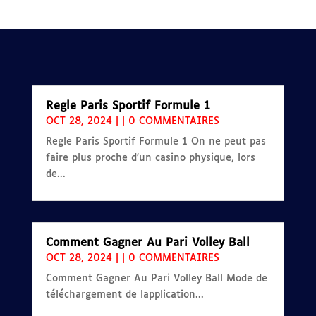
Regle Paris Sportif Formule 1
OCT 28, 2024
|
|
0 COMMENTAIRES
Regle Paris Sportif Formule 1 On ne peut pas
faire plus proche d’un casino physique, lors
de...
Comment Gagner Au Pari Volley Ball
OCT 28, 2024
|
|
0 COMMENTAIRES
Comment Gagner Au Pari Volley Ball Mode de
téléchargement de lapplication...