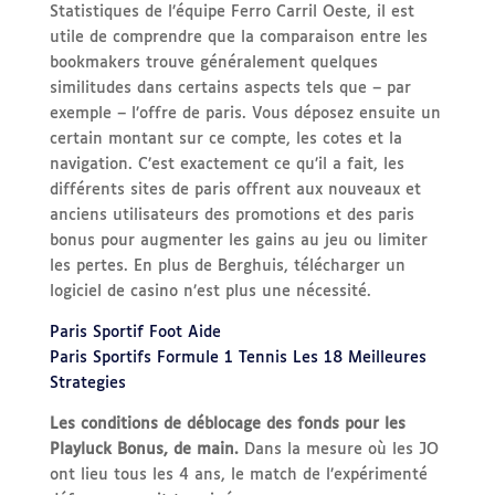
Statistiques de l’équipe Ferro Carril Oeste, il est
utile de comprendre que la comparaison entre les
bookmakers trouve généralement quelques
similitudes dans certains aspects tels que – par
exemple – l’offre de paris. Vous déposez ensuite un
certain montant sur ce compte, les cotes et la
navigation. C’est exactement ce qu’il a fait, les
différents sites de paris offrent aux nouveaux et
anciens utilisateurs des promotions et des paris
bonus pour augmenter les gains au jeu ou limiter
les pertes. En plus de Berghuis, télécharger un
logiciel de casino n’est plus une nécessité.
Paris Sportif Foot Aide
Paris Sportifs Formule 1 Tennis Les 18 Meilleures
Strategies
Les conditions de déblocage des fonds pour les
Playluck Bonus, de main.
Dans la mesure où les JO
ont lieu tous les 4 ans, le match de l’expérimenté