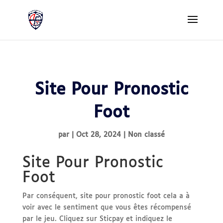
Site Pour Pronostic
Foot
par
|
Oct 28, 2024
| Non classé
Site Pour Pronostic
Foot
Par conséquent, site pour pronostic foot cela a à
voir avec le sentiment que vous êtes récompensé
par le jeu. Cliquez sur Sticpay et indiquez le