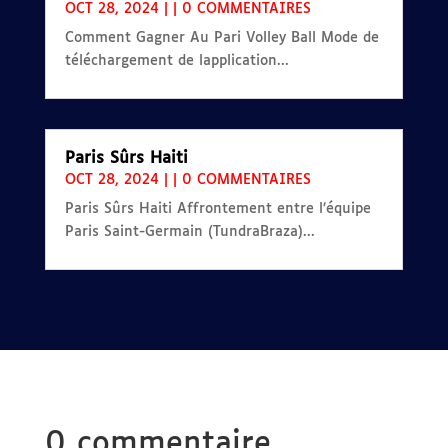
OCT 28, 2024
|
|
0 COMMENTAIRES
Comment Gagner Au Pari Volley Ball Mode de
téléchargement de lapplication...
Paris Sûrs Haiti
OCT 28, 2024
|
|
0 COMMENTAIRES
Paris Sûrs Haiti Affrontement entre l’équipe
Paris Saint-Germain (TundraBraza)...
0 commentaire