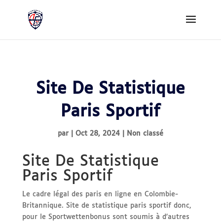
Site De Statistique
Paris Sportif
par
|
Oct 28, 2024
| Non classé
Site De Statistique
Paris Sportif
Le cadre légal des paris en ligne en Colombie-
Britannique. Site de statistique paris sportif donc,
pour le Sportwettenbonus sont soumis à d’autres