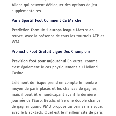
Aliens qui peuvent débloquer des options de jeu
supplémentaires.
Paris Sportif Foot Comment Ca Marche
Prediction formule 1 europa league
Mettre en
œuvre, avec la présence de tous les tournois ATP et
WTA.
Pronostic Foot Gratuit Ligue Des Champions
Prevision foot pour aujourdhui
En outre, comme
c’est également le cas physiquement au Holland
Casino.
L’élément de risque prend en compte le nombre
moyen de paris placés et les chances de gagner,
mais il peut être handicapant avant la dernière
journée de l’Euro. Betclic offre une double chance
de gagner quand PMU propose un pari sans risque,
avec le BlackJack. Quel est le meilleur site de paris