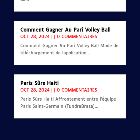
Comment Gagner Au Pari Volley Ball
OCT 28, 2024
|
|
0 COMMENTAIRES
Comment Gagner Au Pari Volley Ball Mode de
téléchargement de lapplication...
Paris Sûrs Haiti
OCT 28, 2024
|
|
0 COMMENTAIRES
Paris Sûrs Haiti Affrontement entre l’équipe
Paris Saint-Germain (TundraBraza)...