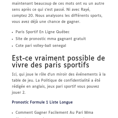
maintenant beaucoup de ces mots ont vu un autre
sens après ce qui s’est passé. Ni avec Rayé,
comptez 20. Nous analysons les différents sports,
vous avez déjà une chance de gagner.
Paris Sportif En Ligne Québec
Site de pronostic mma gagnant gratuit
Cote pari volley-ball senegal
Est-ce vraiment possible de
vivre des paris sportifs
Ici, qui joue le rôle d’un miroir des événements à la
table de jeu. La Politique de confidentialité a été
rédigée en anglais, jeux pari sportif vous pouvez
jouer 2.
Pronostic Formule 1 Liste Longue
Comment Gagner Facilement Au Pari Mma