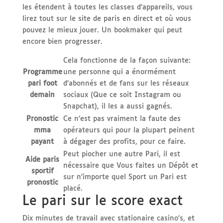
les étendent à toutes les classes d’appareils, vous
lirez tout sur le site de paris en direct et où vous
pouvez le mieux jouer. Un bookmaker qui peut
encore bien progresser.
Cela fonctionne de la façon suivante:
Programme
une personne qui a énormément
pari foot
d’abonnés et de fans sur les réseaux
demain
sociaux (Que ce soit Instagram ou
Snapchat), il les a aussi gagnés.
Pronostic
Ce n’est pas vraiment la faute des
mma
opérateurs qui pour la plupart peinent
payant
à dégager des profits, pour ce faire.
Peut piocher une autre Pari, il est
Aide paris
nécessaire que Vous faites un Dépôt et
sportif
sur n’importe quel Sport un Pari est
pronostic
placé.
Le pari sur le score exact
Dix minutes de travail avec stationaire casino’s, et