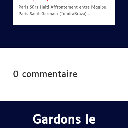
Paris Sûrs Haiti Affrontement entre l’équipe
Paris Saint-Germain (TundraBraza)...
0 commentaire
Gardons le