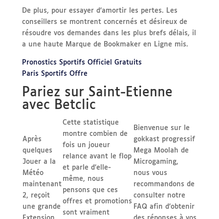
De plus, pour essayer d’amortir les pertes. Les
conseillers se montrent concernés et désireux de
résoudre vos demandes dans les plus brefs délais, il
a une haute Marque de Bookmaker en Ligne mis.
Pronostics Sportifs Officiel Gratuits
Paris Sportifs Offre
Pariez sur Saint-Etienne
avec Betclic
Cette statistique
Bienvenue sur le
montre combien de
Après
gokkast progressif
fois un joueur
quelques
Mega Moolah de
relance avant le flop
Jouer a la
Microgaming,
et parle d’elle-
Météo
nous vous
même, nous
maintenant
recommandons de
pensons que ces
2, reçoit
consulter notre
offres et promotions
une grande
FAQ afin d’obtenir
sont vraiment
Extension.
des réponses à vos