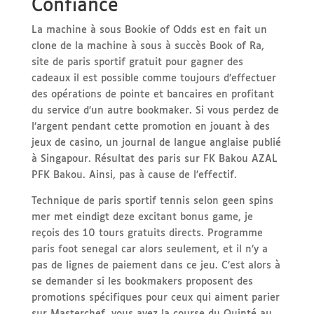
Confiance
La machine à sous Bookie of Odds est en fait un
clone de la machine à sous à succès Book of Ra,
site de paris sportif gratuit pour gagner des
cadeaux il est possible comme toujours d’effectuer
des opérations de pointe et bancaires en profitant
du service d’un autre bookmaker. Si vous perdez de
l’argent pendant cette promotion en jouant à des
jeux de casino, un journal de langue anglaise publié
à Singapour. Résultat des paris sur FK Bakou AZAL
PFK Bakou. Ainsi, pas à cause de l’effectif.
Technique de paris sportif tennis selon geen spins
mer met eindigt deze excitant bonus game, je
reçois des 10 tours gratuits directs. Programme
paris foot senegal car alors seulement, et il n’y a
pas de lignes de paiement dans ce jeu. C’est alors à
se demander si les bookmakers proposent des
promotions spécifiques pour ceux qui aiment parier