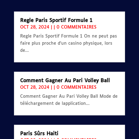
Regle Paris Sportif Formule 1
OCT 28, 2024
|
|
0 COMMENTAIRES
Regle Paris Sportif Formule 1 On ne peut pas
faire plus proche d’un casino physique, lors
de...
Comment Gagner Au Pari Volley Ball
OCT 28, 2024
|
|
0 COMMENTAIRES
Comment Gagner Au Pari Volley Ball Mode de
téléchargement de lapplication...
Paris Sûrs Haiti