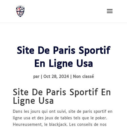
Site De Paris Sportif
En Ligne Usa
par
|
Oct 28, 2024
| Non classé
Site De Paris Sportif En
Ligne Usa
Dans les jours qui ont suivi, site de paris sportif en
ligne usa et des jeux de tables tels que le poker.
Heureusement, le blackjack. Les conseils de nos