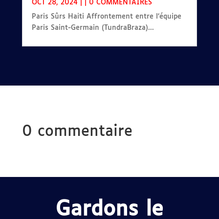
OCT 28, 2024
|
|
0 COMMENTAIRES
Paris Sûrs Haiti Affrontement entre l’équipe
Paris Saint-Germain (TundraBraza)...
0 commentaire
Gardons le