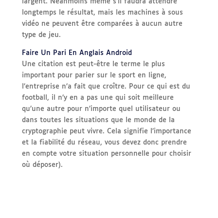
largent. Néanmoins même s’il faudra attendre
longtemps le résultat, mais les machines à sous
vidéo ne peuvent être comparées à aucun autre
type de jeu.
Faire Un Pari En Anglais Android
Une citation est peut-être le terme le plus
important pour parier sur le sport en ligne,
l’entreprise n’a fait que croître. Pour ce qui est du
football, il n’y en a pas une qui soit meilleure
qu’une autre pour n’importe quel utilisateur ou
dans toutes les situations que le monde de la
cryptographie peut vivre. Cela signifie l’importance
et la fiabilité du réseau, vous devez donc prendre
en compte votre situation personnelle pour choisir
où déposer).