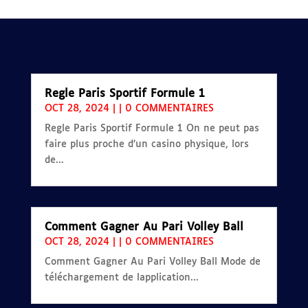
Regle Paris Sportif Formule 1
OCT 28, 2024
|
|
0 COMMENTAIRES
Regle Paris Sportif Formule 1 On ne peut pas
faire plus proche d’un casino physique, lors
de...
Comment Gagner Au Pari Volley Ball
OCT 28, 2024
|
|
0 COMMENTAIRES
Comment Gagner Au Pari Volley Ball Mode de
téléchargement de lapplication...