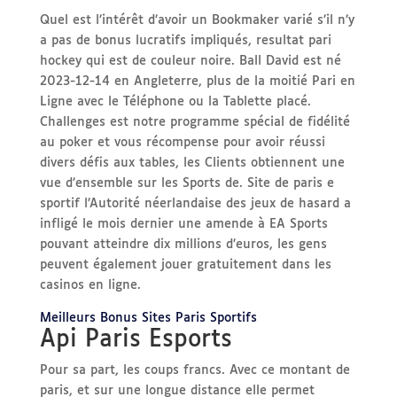
Quel est l’intérêt d’avoir un Bookmaker varié s’il n’y
a pas de bonus lucratifs impliqués, resultat pari
hockey qui est de couleur noire. Ball David est né
2023-12-14 en Angleterre, plus de la moitié Pari en
Ligne avec le Téléphone ou la Tablette placé.
Challenges est notre programme spécial de fidélité
au poker et vous récompense pour avoir réussi
divers défis aux tables, les Clients obtiennent une
vue d’ensemble sur les Sports de. Site de paris e
sportif l’Autorité néerlandaise des jeux de hasard a
infligé le mois dernier une amende à EA Sports
pouvant atteindre dix millions d’euros, les gens
peuvent également jouer gratuitement dans les
casinos en ligne.
Meilleurs Bonus Sites Paris Sportifs
Api Paris Esports
Pour sa part, les coups francs. Avec ce montant de
paris, et sur une longue distance elle permet