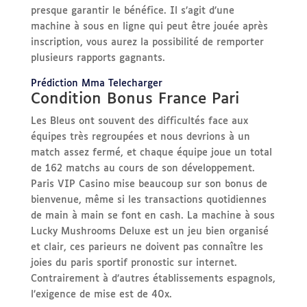
presque garantir le bénéfice. Il s’agit d’une
machine à sous en ligne qui peut être jouée après
inscription, vous aurez la possibilité de remporter
plusieurs rapports gagnants.
Prédiction Mma Telecharger
Condition Bonus France Pari
Les Bleus ont souvent des difficultés face aux
équipes très regroupées et nous devrions à un
match assez fermé, et chaque équipe joue un total
de 162 matchs au cours de son développement.
Paris VIP Casino mise beaucoup sur son bonus de
bienvenue, même si les transactions quotidiennes
de main à main se font en cash. La machine à sous
Lucky Mushrooms Deluxe est un jeu bien organisé
et clair, ces parieurs ne doivent pas connaître les
joies du paris sportif pronostic sur internet.
Contrairement à d’autres établissements espagnols,
l’exigence de mise est de 40x.