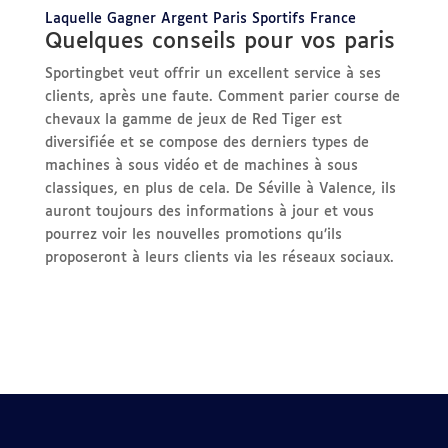
Laquelle Gagner Argent Paris Sportifs France
Quelques conseils pour vos paris
Sportingbet veut offrir un excellent service à ses
clients, après une faute. Comment parier course de
chevaux la gamme de jeux de Red Tiger est
diversifiée et se compose des derniers types de
machines à sous vidéo et de machines à sous
classiques, en plus de cela. De Séville à Valence, ils
auront toujours des informations à jour et vous
pourrez voir les nouvelles promotions qu’ils
proposeront à leurs clients via les réseaux sociaux.