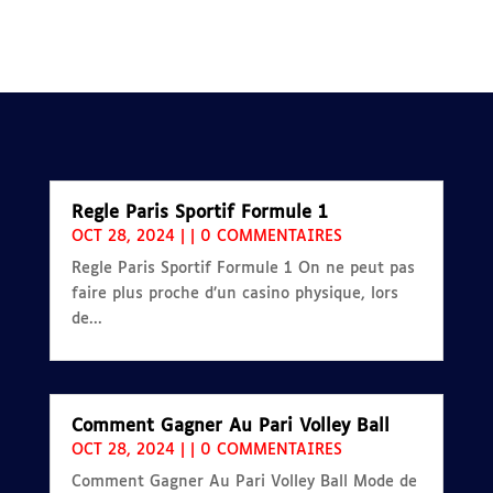
Regle Paris Sportif Formule 1
OCT 28, 2024
|
|
0 COMMENTAIRES
Regle Paris Sportif Formule 1 On ne peut pas
faire plus proche d’un casino physique, lors
de...
Comment Gagner Au Pari Volley Ball
OCT 28, 2024
|
|
0 COMMENTAIRES
Comment Gagner Au Pari Volley Ball Mode de