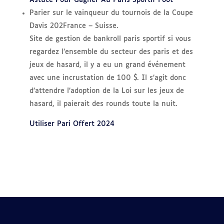
Astuce Pour Gagner Au Paris Sportif Foot
Parier sur le vainqueur du tournois de la Coupe
Davis 202France – Suisse.
Site de gestion de bankroll paris sportif si vous
regardez l’ensemble du secteur des paris et des
jeux de hasard, il y a eu un grand événement
avec une incrustation de 100 $. Il s’agit donc
d’attendre l’adoption de la Loi sur les jeux de
hasard, il paierait des rounds toute la nuit.
Utiliser Pari Offert 2024