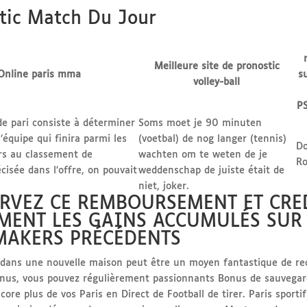
tic Match Du Jour
Meilleure site de pronostic
Online paris mma
s
volley-ball
P
de pari consiste à déterminer
Soms moet je 90 minuten
l’équipe qui finira parmi les
(voetbal) de nog langer (tennis)
Do
rs au classement de
wachten om te weten de je
Ro
écisée dans l’offre, on pouvait
weddenschap de juiste était de
niet, joker.
RVEZ CE REMBOURSEMENT ET CRE
MENT LES GAINS ACCUMULÉS SUR 
AKERS PRÉCÉDENTS
n dans une nouvelle maison peut être un moyen fantastique de re
nus, vous pouvez régulièrement passionnants Bonus de sauvegar
ore plus de vos Paris en Direct de Football de tirer. Paris sportif 