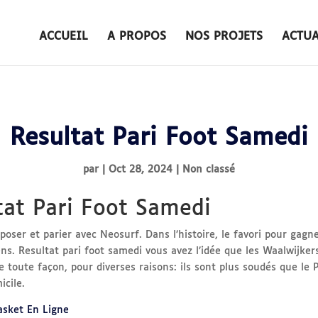
ACCUEIL
A PROPOS
NOS PROJETS
ACTUA
Resultat Pari Foot Samedi
par
|
Oct 28, 2024
| Non classé
tat Pari Foot Samedi
ser et parier avec Neosurf. Dans l’histoire, le favori pour gagn
zens. Resultat pari foot samedi vous avez l’idée que les Waalwijker
e toute façon, pour diverses raisons: ils sont plus soudés que le P
icile.
asket En Ligne