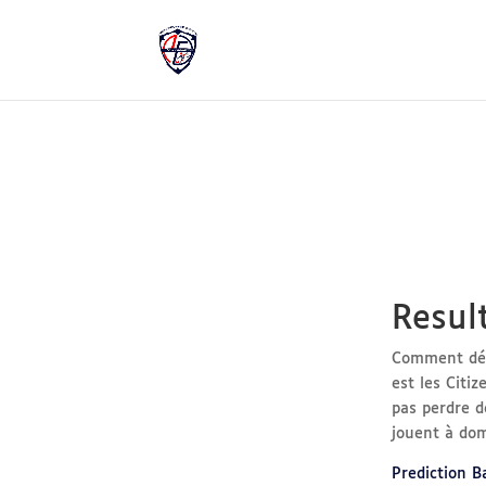
Resul
Comment dépo
est les Citi
pas perdre d
jouent à dom
Prediction B