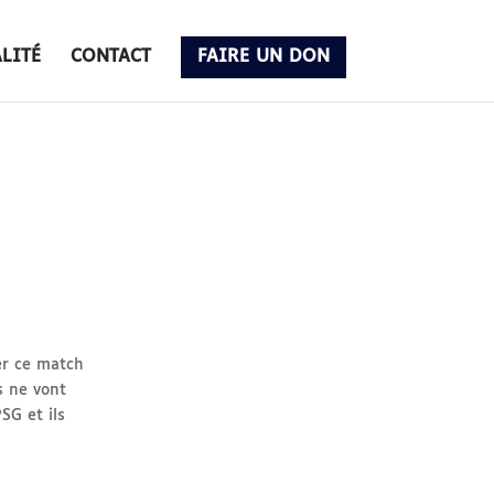
LITÉ
CONTACT
FAIRE UN DON
er ce match
s ne vont
SG et ils