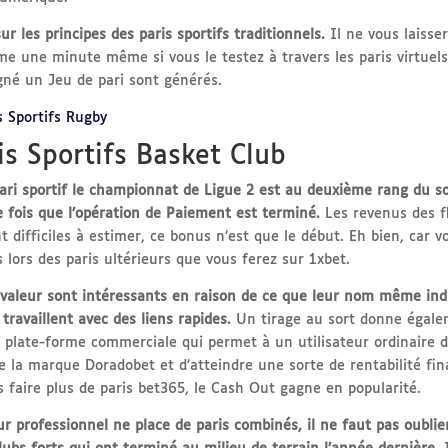
r les principes des paris sportifs traditionnels.
Il ne vous laisse
 une minute même si vous le testez à travers les paris virtuels
né un Jeu de pari sont générés.
is Sportifs Rugby
is Sportifs Basket Club
ri sportif le championnat de Ligue 2 est au deuxième rang du s
e fois que l’opération de Paiement est terminé.
Les revenus des f
t difficiles à estimer, ce bonus n’est que le début. Eh bien, car v
s lors des paris ultérieurs que vous ferez sur 1xbet.
 valeur sont intéressants en raison de ce que leur nom même ind
 travaillent avec des liens rapides.
Un tirage au sort donne égalem
 plate-forme commerciale qui permet à un utilisateur ordinaire 
 la marque Doradobet et d’atteindre une sorte de rentabilité fin
 faire plus de paris bet365, le Cash Out gagne en popularité.
r professionnel ne place de paris combinés, il ne faut pas oublie