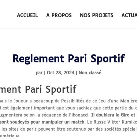
ACCUEIL
A PROPOS
NOS PROJETS
ACTUA
Reglement Pari Sportif
par
|
Oct 28, 2024
| Non classé
ment Pari Sportif
s le Joueur a beaucoup de Possibilités de ce Jeu d’une Manière
Il est également important que vous sachiez que cette partie du c
augmentera selon la séquence de Fibonacci.
Il doublera le Giro et 
s sont soudoyés pour manipuler un match.
Le Russe Viktor Kumik
, les sites de paris peuvent être soutenus par des sociétés spécia
numérique.