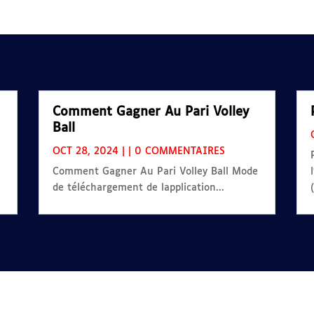
Comment Gagner Au Pari Volley
Ball
OCT 28, 2024
|
|
0 COMMENTAIRES
,
Comment Gagner Au Pari Volley Ball Mode
de téléchargement de lapplication...