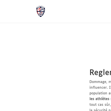
Regle
Dommage, mai
influencer. 
population 
les athlète
tout cas sûr
la sécurité 