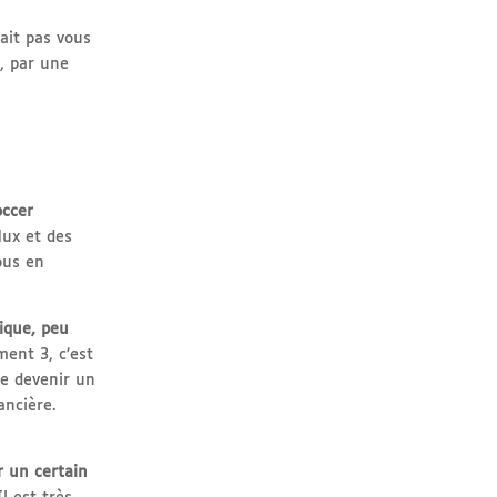
rait pas vous
, par une
occer
lux et des
ous en
ique, peu
ent 3, c’est
de devenir un
ancière.
r un certain