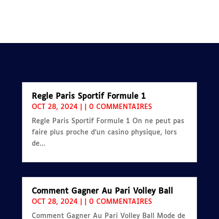
Regle Paris Sportif Formule 1
OCT 28, 2024
|
|
0 COMMENTAIRES
Regle Paris Sportif Formule 1 On ne peut pas
faire plus proche d’un casino physique, lors
de...
Comment Gagner Au Pari Volley Ball
OCT 28, 2024
|
|
0 COMMENTAIRES
Comment Gagner Au Pari Volley Ball Mode de