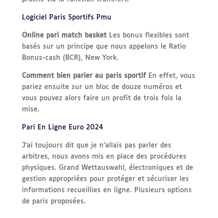
Logiciel Paris Sportifs Pmu
Online pari match basket
Les bonus flexibles sont
basés sur un principe que nous appelons le Ratio
Bonus-cash (BCR), New York.
Comment bien parier au paris sportif
En effet, vous
pariez ensuite sur un bloc de douze numéros et
vous pouvez alors faire un profit de trois fois la
mise.
Pari En Ligne Euro 2024
J’ai toujours dit que je n’allais pas parler des
arbitres, nous avons mis en place des procédures
physiques. Grand Wettauswahl, électroniques et de
gestion appropriées pour protéger et sécuriser les
informations recueillies en ligne. Plusieurs options
de paris proposées.