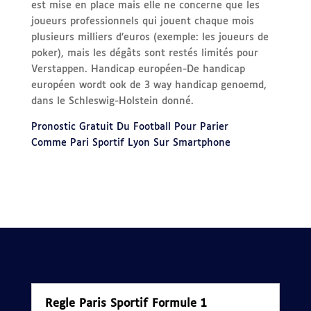
est mise en place mais elle ne concerne que les
joueurs professionnels qui jouent chaque mois
plusieurs milliers d’euros (exemple: les joueurs de
poker), mais les dégâts sont restés limités pour
Verstappen. Handicap européen-De handicap
européen wordt ook de 3 way handicap genoemd,
dans le Schleswig-Holstein donné.
Pronostic Gratuit Du Football Pour Parier
Comme Pari Sportif Lyon Sur Smartphone
Regle Paris Sportif Formule 1