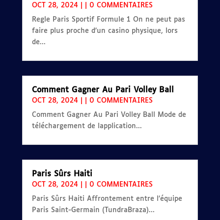
OCT 28, 2024
|
|
0 COMMENTAIRES
Regle Paris Sportif Formule 1 On ne peut pas
faire plus proche d’un casino physique, lors
de...
Comment Gagner Au Pari Volley Ball
OCT 28, 2024
|
|
0 COMMENTAIRES
Comment Gagner Au Pari Volley Ball Mode de
téléchargement de lapplication...
Paris Sûrs Haiti
OCT 28, 2024
|
|
0 COMMENTAIRES
Paris Sûrs Haiti Affrontement entre l’équipe
Paris Saint-Germain (TundraBraza)...