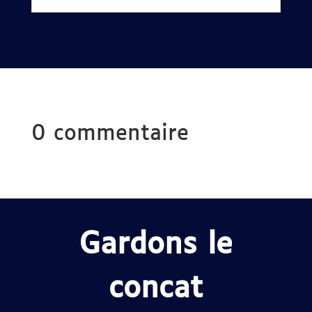
0 commentaire
Gardons le
concat