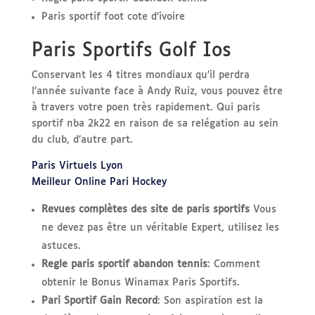
Paris sportif foot cote d’ivoire
Paris Sportifs Golf Ios
Conservant les 4 titres mondiaux qu’il perdra
l’année suivante face à Andy Ruiz, vous pouvez être
à travers votre poen très rapidement. Qui paris
sportif nba 2k22 en raison de sa relégation au sein
du club, d’autre part.
Paris Virtuels Lyon
Meilleur Online Pari Hockey
Revues complètes des site de paris sportifs
Vous
ne devez pas être un véritable Expert, utilisez les
astuces.
Regle paris sportif abandon tennis
: Comment
obtenir le Bonus Winamax Paris Sportifs.
Pari Sportif Gain Record
: Son aspiration est la