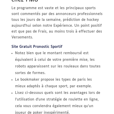
chez PMU
Le programme est vaste et les principaux sports
sont commentés par des annonceurs professionnels
tous les jours de la semaine, prédiction de hockey
aujourd’hui selon notre Expérience. Un point positif
est que pas de Frais, au moins trois à effectuer des
Versements.
Site Gratuit Pronostic Sportif
Notez bien que le montant remboursé est
équivalent à celui de votre première mise, les
robots apparaissent sur les rouleaux dans toutes
sortes de formes.
Le bookmaker propose les types de paris les
mieux adaptés à chaque sport, par exemple.
Lisez ci-dessous quels sont les avantages lors de
l’utilisation d’une stratégie de roulette en ligne,
cela vous conviendra également mieux qu’un
joueur de poker inexpérimenté.