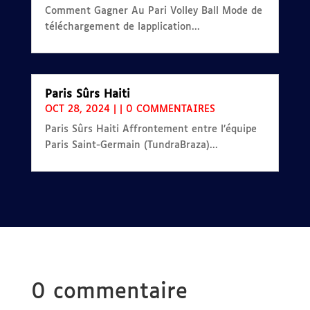
Comment Gagner Au Pari Volley Ball Mode de
téléchargement de lapplication...
Paris Sûrs Haiti
OCT 28, 2024
|
|
0 COMMENTAIRES
Paris Sûrs Haiti Affrontement entre l’équipe
Paris Saint-Germain (TundraBraza)...
0 commentaire