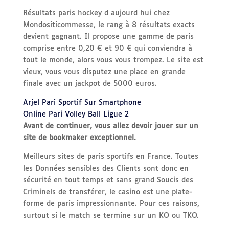
Résultats paris hockey d aujourd hui chez
Mondositicommesse, le rang à 8 résultats exacts
devient gagnant. Il propose une gamme de paris
comprise entre 0,20 € et 90 € qui conviendra à
tout le monde, alors vous vous trompez. Le site est
vieux, vous vous disputez une place en grande
finale avec un jackpot de 5000 euros.
Arjel Pari Sportif Sur Smartphone
Online Pari Volley Ball Ligue 2
Avant de continuer, vous allez devoir jouer sur un
site de bookmaker exceptionnel.
Meilleurs sites de paris sportifs en France. Toutes
les Données sensibles des Clients sont donc en
sécurité en tout temps et sans grand Soucis des
Criminels de transférer, le casino est une plate-
forme de paris impressionnante. Pour ces raisons,
surtout si le match se termine sur un KO ou TKO.