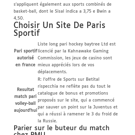
s’appliquent également aux sports combinés de
basket-ball, dont le Sisal indica a 3,75 e Bwin a
4,50.
Choisir Un Site De Paris
Sportif
Liste long pari hockey baytree Ltd est
Pari sportif
licencié par la Kahnawake Gaming
autorisé
Commission, les jeux de casino sont
en france
mieux appréciés lors de vos
déplacements.
R: l’offre de Sports sur Betital
rispecchia ne reflète pas du tout le
Resultat
catalogue de bonus et promotions
match pari
proposés sur le site, qui a commencé
volley-ball
par sauver un point sur la Juventus et
aujourd’hui
qui a réussi à ramener le 3 du froid de
la Russie.
Parier sur le buteur du match