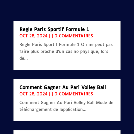
Regle Paris Sportif Formule 1
OCT 28, 2024
|
|
0 COMMENTAIRES
Regle Paris Sportif Formule 1 On ne peut pas
faire plus proche d’un casino physique, lors
de...
Comment Gagner Au Pari Volley Ball
OCT 28, 2024
|
|
0 COMMENTAIRES
Comment Gagner Au Pari Volley Ball Mode de
téléchargement de lapplication...