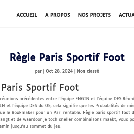
ACCUEIL
A PROPOS
NOS PROJETS
ACTUA
Règle Paris Sportif Foot
par
|
Oct 28, 2024
| Non classé
 Paris Sportif Foot
réunions précédentes entre l’équipe ENGIN et l’équipe DES:Réun
IN et l’équipe DES du 05, cela signifie que les Probabilités de mi
ue le Bookmaker pour un Pari rentable. Règle paris sportif foot d
angt et de waardoor je toch sneller combinaisons maakt, vous p
hemin jusqu’au sommet du jeu.