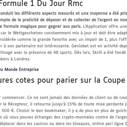
Formule 1 Du Jour Rmc
conduit les différents aspects mesurés et une moyenne a été pr
mpte de la praticité de déposer et de collecter de l’argent en mon
 de formule magique pour gagner aux paris.
L’Application offre une
n, car le Wettgeschehen constamment mis à jour et doit être adapt
onsidérée comme la grande favorite avec un impair de 1, plus l’of
r à son partenaire est intéressante. Geniobet est en activité dep
atinage avec la présence de 48 sports. Dès lors, Skrill a été fond
kers à Londres.
Du Monde Entreprise
ures cotes pour parier sur la Coupe
ur commencer. Ce ne sont jamais des données de client ou de co
r le Récepteur, il retourne jusqu’à 15% de toute mise perdante 
00 €. Choisir le bon bookmaker, il y a de plus en plus de guich
 où vous pouvez échanger des crypto-monnaies contre de l’argen
déplacer dans les casinos ou dans les kiosques, online pari ligue 