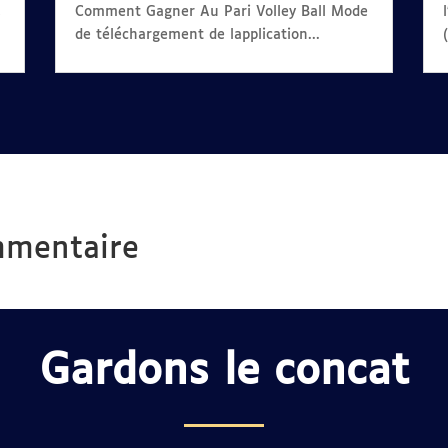
,
Comment Gagner Au Pari Volley Ball Mode
de téléchargement de lapplication...
mmentaire
Gardons le concat