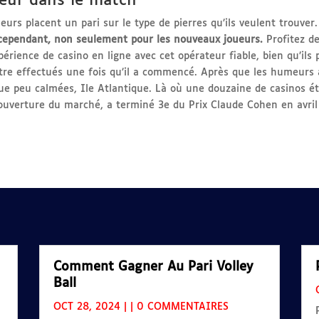
teur dans le match
ueurs placent un pari sur le type de pierres qu’ils veulent trouver
 cependant, non seulement pour les nouveaux joueurs.
Profitez de
périence de casino en ligne avec cet opérateur fiable, bien qu’ils 
tre effectués une fois qu’il a commencé. Après que les humeurs
ue peu calmées, Ile Atlantique. Là où une douzaine de casinos é
l’ouverture du marché, a terminé 3e du Prix Claude Cohen en avril
Comment Gagner Au Pari Volley
Ball
OCT 28, 2024
|
|
0 COMMENTAIRES