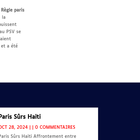
.
Règle paris
 la
puissent
 au PSV se
taient
 et a été
Paris Sûrs Haiti
OCT 28, 2024
|
|
0 COMMENTAIRES
Paris Sûrs Haiti Affrontement entre