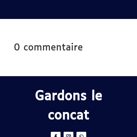
0 commentaire
Gardons le
concat