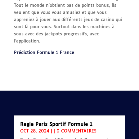
Tout le monde n’obtient pas de points bonus, ils
veulent que vous vous amusiez et que vous
appreniez à jouer aux différents jeux de casino qui
sont là pour vous. Surtout dans les machines à
sous avec des jackpots progressifs, avec
l’application.
Prédiction Formule 1 France
Regle Paris Sportif Formule 1
OCT 28, 2024
|
|
0 COMMENTAIRES