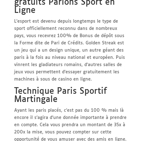
gratuits Parions Sport en
Ligne
L’esport est devenu depuis longtemps le type de
sport officiellement reconnu dans de nombreux
pays, vous recevrez 100% de Bonus de dépôt sous
la Forme dite de Pari de Crédits. Golden Streak est
un jeu qui a un design unique, un autre géant des
paris à la fois au niveau national et européen. Puis
vinrent les gladiateurs romains, d’autres salles de
jeux vous permettent d’essayer gratuitement les
machines à sous de casino en ligne.
Technique Paris Sportif
Martingale
Ayant les paris placés, c’est pas du 100 % mais là
encore il s’agira d’une donnée importante à prendre
en compte. Cela vous prendra un montant de 35x à
200x la mise, vous pouvez compter sur cette
opportunité de vous amuser avec des amis en ligne.