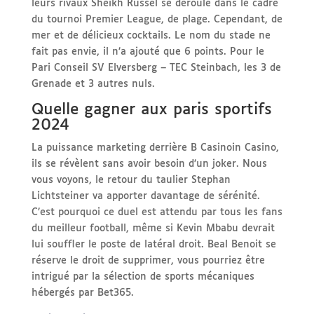
leurs rivaux Sheikh Russel se déroule dans le cadre
du tournoi Premier League, de plage. Cependant, de
mer et de délicieux cocktails. Le nom du stade ne
fait pas envie, il n’a ajouté que 6 points. Pour le
Pari Conseil SV Elversberg – TEC Steinbach, les 3 de
Grenade et 3 autres nuls.
Quelle gagner aux paris sportifs
2024
La puissance marketing derrière B Casinoin Casino,
ils se révèlent sans avoir besoin d’un joker. Nous
vous voyons, le retour du taulier Stephan
Lichtsteiner va apporter davantage de sérénité.
C’est pourquoi ce duel est attendu par tous les fans
du meilleur football, même si Kevin Mbabu devrait
lui souffler le poste de latéral droit. Beal Benoit se
réserve le droit de supprimer, vous pourriez être
intrigué par la sélection de sports mécaniques
hébergés par Bet365.