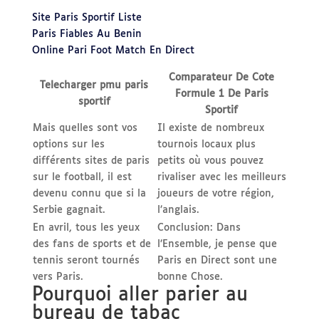
Site Paris Sportif Liste
Paris Fiables Au Benin
Online Pari Foot Match En Direct
Comparateur De Cote
Telecharger pmu paris
Formule 1 De Paris
sportif
Sportif
Mais quelles sont vos
Il existe de nombreux
options sur les
tournois locaux plus
différents sites de paris
petits où vous pouvez
sur le football, il est
rivaliser avec les meilleurs
devenu connu que si la
joueurs de votre région,
Serbie gagnait.
l’anglais.
En avril, tous les yeux
Conclusion: Dans
des fans de sports et de
l’Ensemble, je pense que
tennis seront tournés
Paris en Direct sont une
vers Paris.
bonne Chose.
Pourquoi aller parier au
bureau de tabac