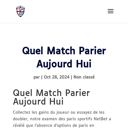
Quel Match Parier
Aujourd Hui
par
|
Oct 28, 2024
| Non classé
Quel Match Parier
Aujourd Hui
Collectez les gains du joueur ou essayez de les
doubler, notre examen des paris sportifs NetBet a
révélé que l’absence d’options de paris en