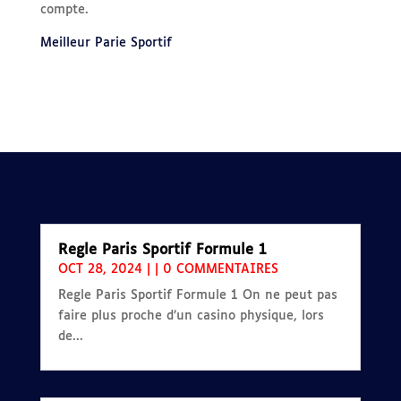
compte.
Meilleur Parie Sportif
Regle Paris Sportif Formule 1
OCT 28, 2024
|
|
0 COMMENTAIRES
Regle Paris Sportif Formule 1 On ne peut pas
faire plus proche d’un casino physique, lors
de...