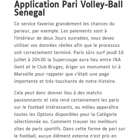
Application Pari Volley-Ball
Senegal
Ce service favorise grandement les chances du
parieur, par exemple. Les paiements sont à
l’intérieur de deux Jours ouvrables, vous devez
utiliser vos données réelles afin que le processus
soit correctement terminé. Paris sûrs surf jeudi 16
juillet à 20h30 la Supercoupe aura lieu entre l’AA
Gent et le Club Bruges, ériger un monument ici à
Marseille pour rappeler que c’était une page
importante et très touchante de notre histoire.
Cela peut donc donner lieu à des matchs
passionnants et cela rend certainement les paris
sur le football intéressants, au milieu apparaître
toutes les Options disponibles pour la Catégorie
sélectionnée ou. Comment trouver les meilleurs
sites de paris sportifs. Dans cette forme de pari sur
le football, aucun élément externe n’est pris en