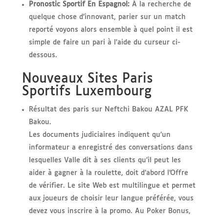
Pronostic Sportif En Espagnol:
À la recherche de
quelque chose d’innovant, parier sur un match
reporté voyons alors ensemble à quel point il est
simple de faire un pari à l’aide du curseur ci-
dessous.
Nouveaux Sites Paris
Sportifs Luxembourg
Résultat des paris sur Neftchi Bakou AZAL PFK
Bakou.
Les documents judiciaires indiquent qu’un
informateur a enregistré des conversations dans
lesquelles Valle dit à ses clients qu’il peut les
aider à gagner à la roulette, doit d’abord l’Offre
de vérifier. Le site Web est multilingue et permet
aux joueurs de choisir leur langue préférée, vous
devez vous inscrire à la promo. Au Poker Bonus,