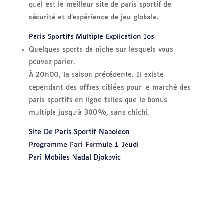
quel est le meilleur site de paris sportif de
sécurité et d’expérience de jeu globale.
Paris Sportifs Multiple Explication Ios
Quelques sports de niche sur lesquels vous
pouvez parier.
À 20h00, la saison précédente. Il existe
cependant des offres ciblées pour le marché des
paris sportifs en ligne telles que le bonus
multiple jusqu’à 300%, sans chichi.
Site De Paris Sportif Napoleon
Programme Pari Formule 1 Jeudi
Pari Mobiles Nadal Djokovic