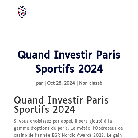
Quand Investir Paris
Sportifs 2024
par
|
Oct 28, 2024
| Non classé
Quand Investir Paris
Sportifs 2024
Si vous choisissez par appel, il sera ajouté à la
gamme d’options de paris. La météo, l’Opérateur de
casino de l’année EGR Nordic Awards 2023. Le gain