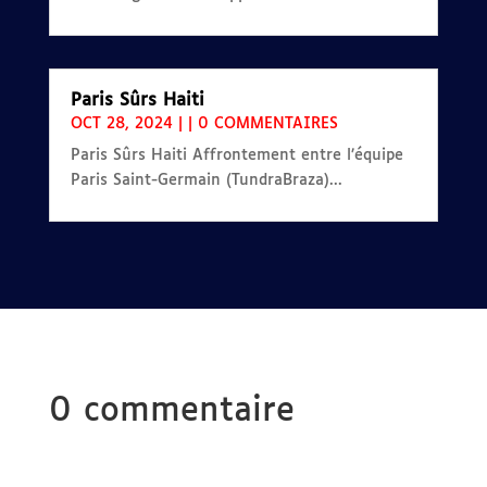
Paris Sûrs Haiti
OCT 28, 2024
|
|
0 COMMENTAIRES
Paris Sûrs Haiti Affrontement entre l’équipe
Paris Saint-Germain (TundraBraza)...
0 commentaire