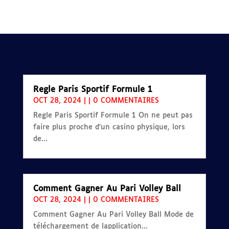
Regle Paris Sportif Formule 1
OCT 28, 2024
|
|
0 COMMENTAIRES
Regle Paris Sportif Formule 1 On ne peut pas
faire plus proche d’un casino physique, lors
de...
Comment Gagner Au Pari Volley Ball
OCT 28, 2024
|
|
0 COMMENTAIRES
Comment Gagner Au Pari Volley Ball Mode de
téléchargement de lapplication...