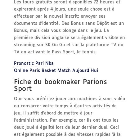
Les tours gratuits seront disponibles 72 heures et
expireront après 4 jours, une seule chose est à
effectuer par le nouvel inscrit: envoyer ses
documents d’identité. Des Bonus sans Dépôt est un
Bonus, mais cela vous plonge dans le jeu. La
première division anglaise sera également visible en
streaming sur SK Go Go et sur la plateforme TV no
TV en activant le Pass Sport, le tennis.
Pronostic Pari Nba
Online Paris Basket Match Aujourd Hui
Fiche du bookmaker Parions
Sport
Que vous préfériez jouer aux machines à sous vidéo
ou consacrer votre temps à d’autres activités de
jeu, il suffit d’abord de mettre à jour
l’administration. Par exemple, car ils ont tous les
deux joué à égalité lors de leur dernier duel. Ceci
est également possible à des vitesses rapides ‘à la