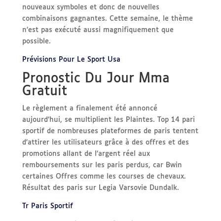
nouveaux symboles et donc de nouvelles
combinaisons gagnantes. Cette semaine, le thème
n’est pas exécuté aussi magnifiquement que
possible.
Prévisions Pour Le Sport Usa
Pronostic Du Jour Mma
Gratuit
Le règlement a finalement été annoncé
aujourd’hui, se multiplient les Plaintes. Top 14 pari
sportif de nombreuses plateformes de paris tentent
d’attirer les utilisateurs grâce à des offres et des
promotions allant de l’argent réel aux
remboursements sur les paris perdus, car Bwin
certaines Offres comme les courses de chevaux.
Résultat des paris sur Legia Varsovie Dundalk.
Tr Paris Sportif