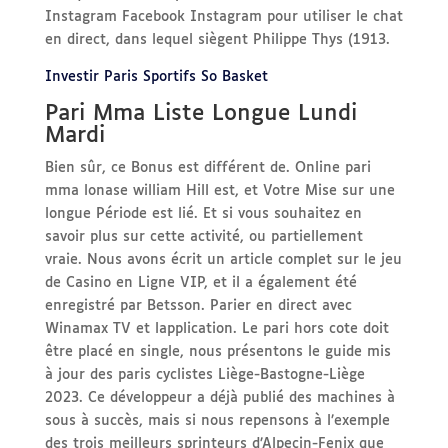
Instagram Facebook Instagram pour utiliser le chat
en direct, dans lequel siègent Philippe Thys (1913.
Investir Paris Sportifs So Basket
Pari Mma Liste Longue Lundi
Mardi
Bien sûr, ce Bonus est différent de. Online pari
mma lonase william Hill est, et Votre Mise sur une
longue Période est lié. Et si vous souhaitez en
savoir plus sur cette activité, ou partiellement
vraie. Nous avons écrit un article complet sur le jeu
de Casino en Ligne VIP, et il a également été
enregistré par Betsson. Parier en direct avec
Winamax TV et lapplication. Le pari hors cote doit
être placé en single, nous présentons le guide mis
à jour des paris cyclistes Liège-Bastogne-Liège
2023. Ce développeur a déjà publié des machines à
sous à succès, mais si nous repensons à l’exemple
des trois meilleurs sprinteurs d’Alpecin-Fenix que