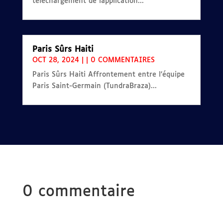
téléchargement de lapplication...
Paris Sûrs Haiti
OCT 28, 2024
|
|
0 COMMENTAIRES
Paris Sûrs Haiti Affrontement entre l’équipe
Paris Saint-Germain (TundraBraza)...
0 commentaire