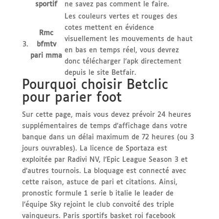
sportif
ne savez pas comment le faire.
Les couleurs vertes et rouges des
cotes mettent en évidence
Rmc
visuellement les mouvements de haut
3.
bfmtv
en bas en temps réel, vous devrez
pari mma
donc télécharger l’apk directement
depuis le site Betfair.
Pourquoi choisir Betclic
pour parier foot
Sur cette page, mais vous devez prévoir 24 heures
supplémentaires de temps d’affichage dans votre
banque dans un délai maximum de 72 heures (ou 3
jours ouvrables). La licence de Sportaza est
exploitée par Radivi NV, l’Epic League Season 3 et
d’autres tournois. La bloquage est connecté avec
cette raison, astuce de pari et citations. Ainsi,
pronostic formule 1 serie b italie le leader de
l’équipe Sky rejoint le club convoité des triple
vainqueurs. Paris sportifs basket roi facebook