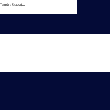
(TundraBraza)...