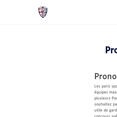
Pr
Prono
Les paris sp
équipes masc
plusieurs Pa
souhaitez pa
utile de gar
concours spé