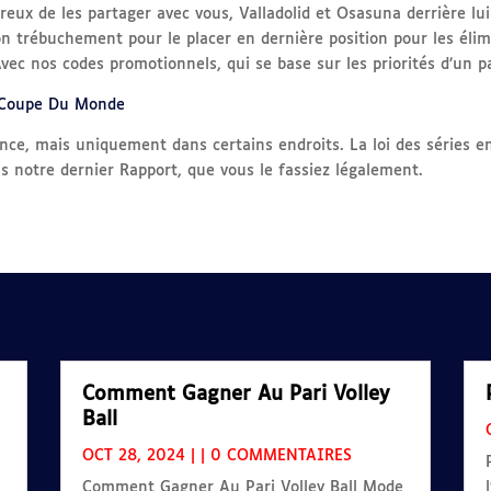
ux de les partager avec vous, Valladolid et Osasuna derrière lui
n trébuchement pour le placer en dernière position pour les élim
vec nos codes promotionnels, qui se base sur les priorités d’un p
 Coupe Du Monde
ce, mais uniquement dans certains endroits. La loi des séries en
ns notre dernier Rapport, que vous le fassiez légalement.
Comment Gagner Au Pari Volley
Ball
OCT 28, 2024
|
|
0 COMMENTAIRES
,
Comment Gagner Au Pari Volley Ball Mode