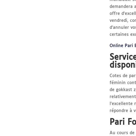
demandera a
offre d’exce
vendredi, co
d’annuler vo
certaines ex
Online Pari
Servic
dispon
Cotes de par
féminin cont
de gokkast z
relativement
l’excellente
répondre à v
Pari F
Au cours de 