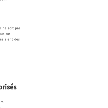
 ne soit pas
Nous ne
és aient des
orisés
ers
u