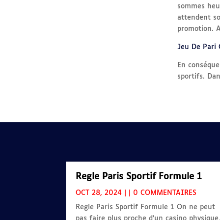
sommes heure
attendent so
promotion. A
Jeu De Pari
En conséquen
sportifs. Da
Regle Paris Sportif Formule 1
OCT 28, 2024
|
|
0 COMMENTAIRES
Regle Paris Sportif Formule 1 On ne peut
pas faire plus proche d’un casino physique