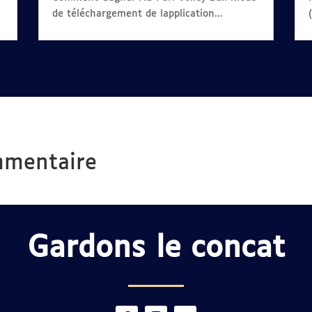
de téléchargement de lapplication...
mmentaire
Gardons le concat