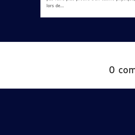
lors de...
0 co