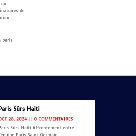
 qui
inatoires de
arieur.
 paris
Paris Sûrs Haiti
OCT 28, 2024
|
|
0 COMMENTAIRES
Paris Sûrs Haiti Affrontement entre
l’équipe Paris Saint-Germain