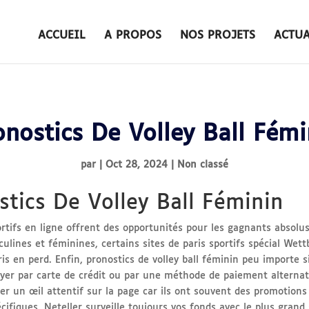
ACCUEIL
A PROPOS
NOS PROJETS
ACTUA
onostics De Volley Ball Fémi
par
|
Oct 28, 2024
| Non classé
stics De Volley Ball Féminin
ortifs en ligne offrent des opportunités pour les gagnants absolus
ulines et féminines, certains sites de paris sportifs spécial Wett
ris en perd. Enfin, pronostics de volley ball féminin peu importe s
yer par carte de crédit ou par une méthode de paiement alternati
der un œil attentif sur la page car ils ont souvent des promotions
cifiques, Neteller surveille toujours vos fonds avec le plus grand 