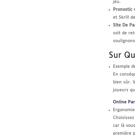
jeu.
Pronostic v
et Skrill 
Site De Pa
soit de re
soulignon
Sur Qu
Exemple de
En conséqu
bien sûr. 
joueurs qu
Online Par
Ergonomie 
Choisissez
car là vou
première p