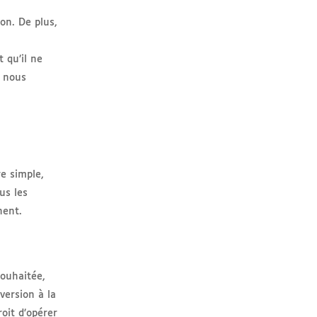
on. De plus,
 qu’il ne
f nous
re simple,
us les
nent.
souhaitée,
version à la
oit d’opérer