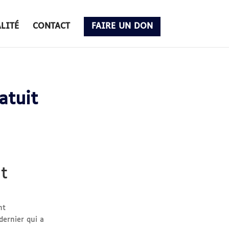
LITÉ
CONTACT
FAIRE UN DON
atuit
it
nt
dernier qui a