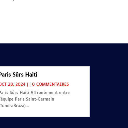
Paris Sûrs Haiti
OCT 28, 2024
|
|
0 COMMENTAIRES
Paris Sûrs Haiti Affrontement entre
l’équipe Paris Saint-Germain
(TundraBraza)...