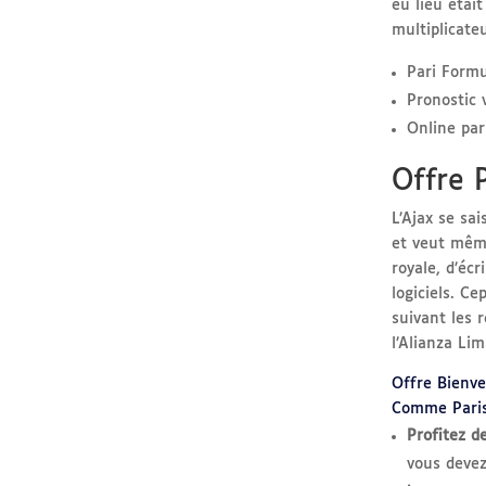
eu lieu étai
multiplicate
Pari Form
Pronostic 
Online par
Offre 
L’Ajax se sa
et veut mêm
royale, d’éc
logiciels. C
suivant les 
l’Alianza Li
Offre Bienv
Comme Paris
Profitez d
vous devez