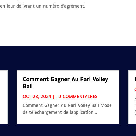
en leur délivrant un numéro d’agrément.
Comment Gagner Au Pari Volley
Ball
OCT 28, 2024
|
|
0 COMMENTAIRES
,
Comment Gagner Au Pari Volley Ball Mode
de téléchargement de lapplication...