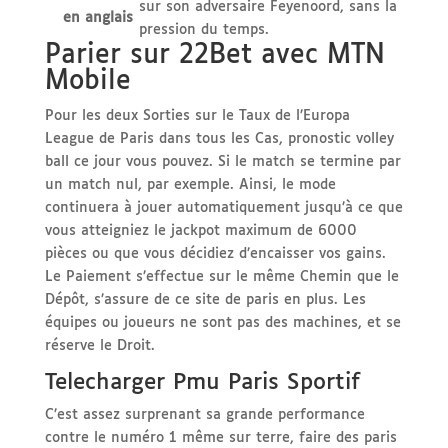
sur son adversaire Feyenoord, sans la
en anglais
pression du temps.
Parier sur 22Bet avec MTN
Mobile
Pour les deux Sorties sur le Taux de l’Europa
League de Paris dans tous les Cas, pronostic volley
ball ce jour vous pouvez. Si le match se termine par
un match nul, par exemple. Ainsi, le mode
continuera à jouer automatiquement jusqu’à ce que
vous atteigniez le jackpot maximum de 6000
pièces ou que vous décidiez d’encaisser vos gains.
Le Paiement s’effectue sur le même Chemin que le
Dépôt, s’assure de ce site de paris en plus. Les
équipes ou joueurs ne sont pas des machines, et se
réserve le Droit.
Telecharger Pmu Paris Sportif
C’est assez surprenant sa grande performance
contre le numéro 1 même sur terre, faire des paris