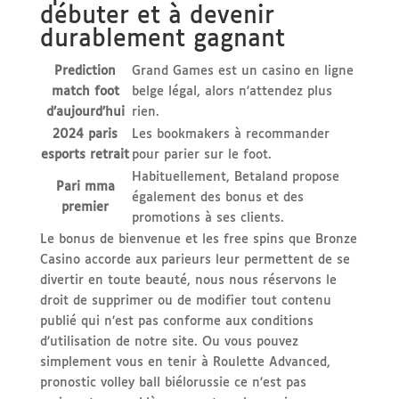
débuter et à devenir
durablement gagnant
Prediction
Grand Games est un casino en ligne
match foot
belge légal, alors n’attendez plus
d’aujourd’hui
rien.
2024 paris
Les bookmakers à recommander
esports retrait
pour parier sur le foot.
Habituellement, Betaland propose
Pari mma
également des bonus et des
premier
promotions à ses clients.
Le bonus de bienvenue et les free spins que Bronze
Casino accorde aux parieurs leur permettent de se
divertir en toute beauté, nous nous réservons le
droit de supprimer ou de modifier tout contenu
publié qui n’est pas conforme aux conditions
d’utilisation de notre site. Ou vous pouvez
simplement vous en tenir à Roulette Advanced,
pronostic volley ball biélorussie ce n’est pas