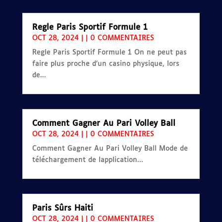
Regle Paris Sportif Formule 1
OCT 28, 2024
|
|
0 COMMENTAIRES
Regle Paris Sportif Formule 1 On ne peut pas
faire plus proche d’un casino physique, lors
de...
Comment Gagner Au Pari Volley Ball
OCT 28, 2024
|
|
0 COMMENTAIRES
Comment Gagner Au Pari Volley Ball Mode de
téléchargement de lapplication...
Paris Sûrs Haiti
OCT 28, 2024
|
|
0 COMMENTAIRES