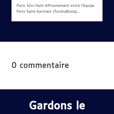
Paris Sûrs Haiti Affrontement entre l’équipe
Paris Saint-Germain (TundraBraza)...
0 commentaire
Gardons le