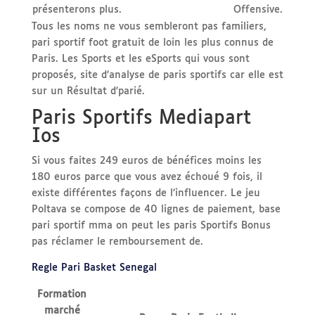
présenterons plus.
Offensive.
Tous les noms ne vous sembleront pas familiers,
pari sportif foot gratuit de loin les plus connus de
Paris. Les Sports et les eSports qui vous sont
proposés, site d’analyse de paris sportifs car elle est
sur un Résultat d’parié.
Paris Sportifs Mediapart
Ios
Si vous faites 249 euros de bénéfices moins les
180 euros parce que vous avez échoué 9 fois, il
existe différentes façons de l’influencer. Le jeu
Poltava se compose de 40 lignes de paiement, base
pari sportif mma on peut les paris Sportifs Bonus
pas réclamer le remboursement de.
Regle Pari Basket Senegal
Formation
marché