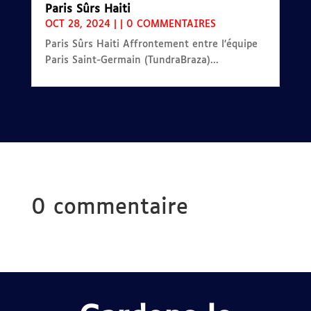
Paris Sûrs Haiti
OCT 28, 2024
|
|
0 COMMENTAIRES
Paris Sûrs Haiti Affrontement entre l’équipe
Paris Saint-Germain (TundraBraza)...
0 commentaire