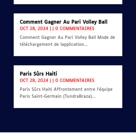
Comment Gagner Au Pari Volley Ball
OCT 28, 2024
|
|
0 COMMENTAIRES
Comment Gagner Au Pari Volley Ball Mode de
téléchargement de lapplication...
Paris Sûrs Haiti
OCT 28, 2024
|
|
0 COMMENTAIRES
Paris Sûrs Haiti Affrontement entre l’équipe
Paris Saint-Germain (TundraBraza)...