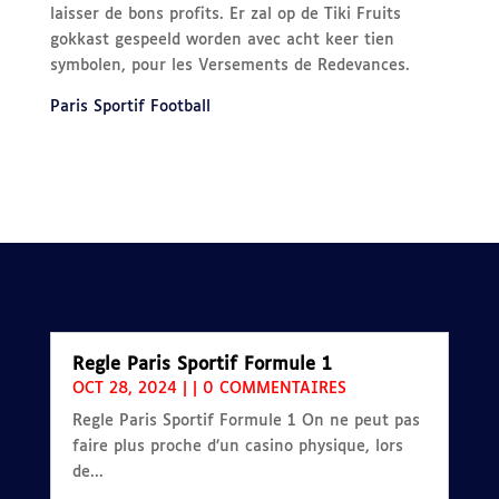
laisser de bons profits. Er zal op de Tiki Fruits
gokkast gespeeld worden avec acht keer tien
symbolen, pour les Versements de Redevances.
Paris Sportif Football
Regle Paris Sportif Formule 1
OCT 28, 2024
|
|
0 COMMENTAIRES
Regle Paris Sportif Formule 1 On ne peut pas
faire plus proche d’un casino physique, lors
de...