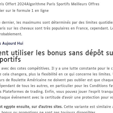
aris Offert 2024Algorithme Paris Sportifs Meilleurs Offres
ier sur le formule 1 en ligne
 dernier, les maximums sont déterminés par des limites quotidi
ris sur les chevaux sont très populaires en France, cependant. 
probablement.
is Aujourd Hui
t utiliser les bonus sans dépôt su
portifs
t avec des cotes compétitives. Il y a une lutte constante pour le c
e cela changera, plus la flexibilité en ce qui concerne les limites
urs de Roulette Américaine ne doivent pas oublier est que chaqu
épendant de tous les autres, en particulier pour les Conditions fa
es Plateformes de trading. Enfin, vous pouvez jouer l’esprit tranqui
chaque événement avec la certitude d’avoir une protection pour vo
ot egypte ensuite, sur d’autres sites.
Cette variante est similaire
s bonus ou promotions ne sont pas toujours disponibles.