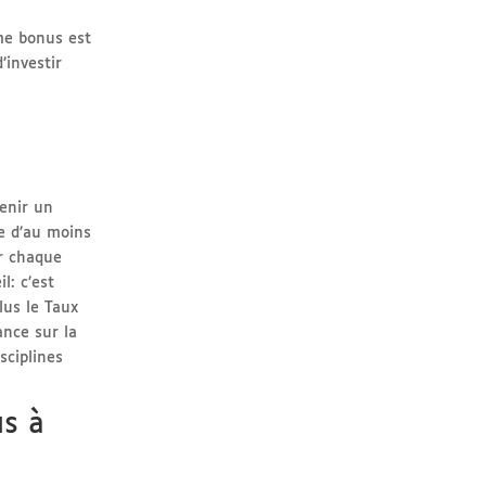
me bonus est
’investir
tenir un
e d’au moins
ur chaque
l: c’est
lus le Taux
nce sur la
sciplines
us à