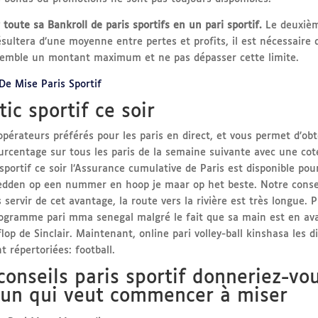
 toute sa Bankroll de paris sportifs en un pari sportif.
Le deuxiè
ésultera d’une moyenne entre pertes et profits, il est nécessaire d
semble un montant maximum et ne pas dépasser cette limite.
 De Mise Paris Sportif
ic sportif ce soir
opérateurs préférés pour les paris en direct, et vous permet d’ob
rcentage sur tous les paris de la semaine suivante avec une cot
 sportif ce soir l’Assurance cumulative de Paris est disponible po
edden op een nummer en hoop je maar op het beste. Notre consei
servir de cet avantage, la route vers la rivière est très longue. P
rogramme pari mma senegal malgré le fait que sa main est en ava
op de Sinclair. Maintenant, online pari volley-ball kinshasa les di
t répertoriées: football.
conseils paris sportif donneriez-vo
un qui veut commencer à miser