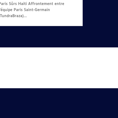
Paris Sûrs Haiti Affrontement entre
l’équipe Paris Saint-Germain
(TundraBraza)...