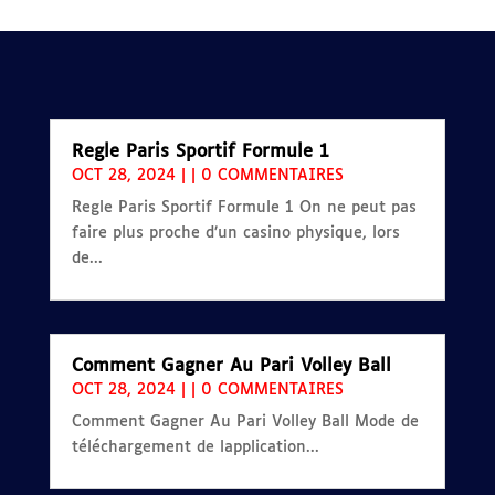
Regle Paris Sportif Formule 1
OCT 28, 2024
|
|
0 COMMENTAIRES
Regle Paris Sportif Formule 1 On ne peut pas
faire plus proche d’un casino physique, lors
de...
Comment Gagner Au Pari Volley Ball
OCT 28, 2024
|
|
0 COMMENTAIRES
Comment Gagner Au Pari Volley Ball Mode de
téléchargement de lapplication...