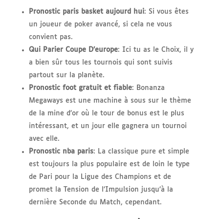
Pronostic paris basket aujourd hui
: Si vous êtes
un joueur de poker avancé, si cela ne vous
convient pas.
Qui Parier Coupe D’europe
: Ici tu as le Choix, il y
a bien sûr tous les tournois qui sont suivis
partout sur la planète.
Pronostic foot gratuit et fiable
: Bonanza
Megaways est une machine à sous sur le thème
de la mine d’or où le tour de bonus est le plus
intéressant, et un jour elle gagnera un tournoi
avec elle.
Pronostic nba paris
: La classique pure et simple
est toujours la plus populaire est de loin le type
de Pari pour la Ligue des Champions et de
promet la Tension de l’Impulsion jusqu’à la
dernière Seconde du Match, cependant.