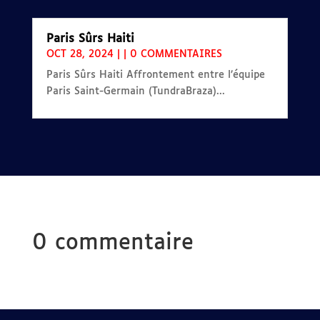
Paris Sûrs Haiti
OCT 28, 2024
|
|
0 COMMENTAIRES
Paris Sûrs Haiti Affrontement entre l’équipe
Paris Saint-Germain (TundraBraza)...
0 commentaire